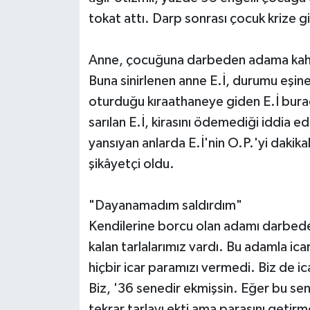
tokat attı. Darp sonrası çocuk krize gi
Anne, çocuğuna darbeden adama kahv
Buna sinirlenen anne E.İ, durumu eşine b
oturduğu kıraathaneye giden E.İ bura
sarılan E.İ, kirasını ödemediği iddia 
yansıyan anlarda E.İ'nin O.P.'yi dakika
şikâyetçi oldu.
"Dayanamadım saldırdım"
Kendilerine borcu olan adamı darbede
kalan tarlalarımız vardı. Bu adamla i
hiçbir icar paramızı vermedi. Biz de ic
Biz, '36 senedir ekmişsin. Eğer bu se
tekrar tarlayı ekti ama parasını getirm