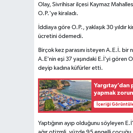
Olay, Sivrihisar ilçesi Kaymaz Mahalle
O.P.'ye kiraladı.
İddiaya göre O.P., yaklaşık 30 yıldır kir
ücretini ödemedi.
Birçok kez parasını isteyen A.E.İ. bi
A.E'nin eşi 37 yaşındaki E.İ'yi gören O
deyip kadına küfürler etti.
Yargıtay’dan p
yapmak zorund
İçeriği Görüntül
Yaptığının ayıp olduğunu söyleyen E.İ'
ağır otizmli, yüzde 95 engelli çocuğu 