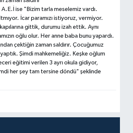
in zaman saldırır"
A.E.İ ise "Bizim tarla meselemiz vardı.
ltmıyor. İcar paramızı istiyoruz, vermiyor.
apılarına gittik, durumu izah ettik. Aynı
mızın oğlu olur. Her anne baba bunu yapardı.
tından çektiğin zaman saldırır. Çocuğumuz
 yaptık. Şimdi mahkemeliğiz. Keşke oğlum
ri eğitimi verilen 3 ayrı okula gidiyor,
 Şimdi her şey tam tersine döndü" şeklinde