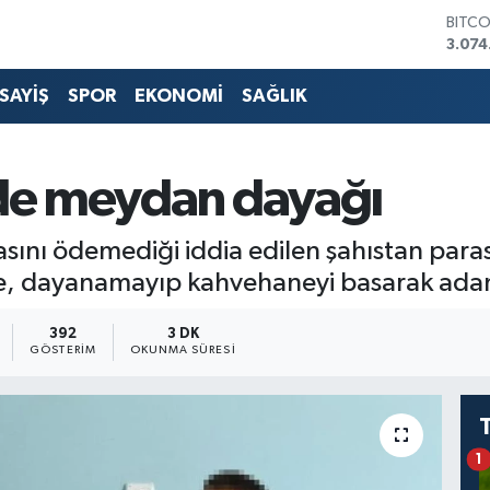
DOLA
47,5
EURO
55,0
SAYİŞ
SPOR
EKONOMİ
SAĞLIK
STERL
64,2
GRAM
6513.
e meydan dayağı
BİST1
13.76
BITC
rasını ödemediği iddia edilen şahıstan paras
3.074
e, dayanamayıp kahvehaneyi basarak adam
392
3 DK
GÖSTERIM
OKUNMA SÜRESI
1