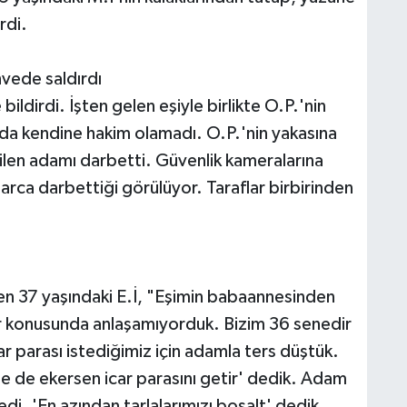
rdi.
ede saldırdı
ildirdi. İşten gelen eşiyle birlikte O.P.'nin
da kendine hakim olamadı. O.P.'nin yakasına
edilen adamı darbetti. Güvenlik kameralarına
larca darbettiği görülüyor. Taraflar birbirinden
n 37 yaşındaki E.İ, "Eşimin babaannesinden
car konusunda anlaşamıyorduk. Bizim 36 senedir
ar parası istediğimiz için adamla ters düştük.
ne de ekersen icar parasını getir' dedik. Adam
edi. 'En azından tarlalarımızı boşalt' dedik.