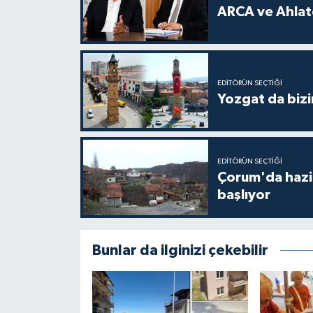
ARCA ve Ahlatc
EDITÖRÜN SEÇTIĞI
Yozgat da bizi
EDITÖRÜN SEÇTIĞI
Çorum'da hazine
başlıyor
Bunlar da ilginizi çekebilir