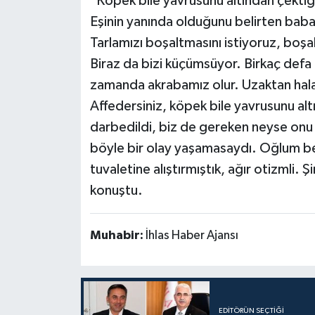
"Köpek bile yavrusunu altından çektiğ
Eşinin yanında olduğunu belirten baba 
Tarlamızı boşaltmasını istiyoruz, boşa
Biraz da bizi küçümsüyor. Birkaç defa k
zamanda akrabamız olur. Uzaktan hala
Affedersiniz, köpek bile yavrusunu al
darbedildi, biz de gereken neyse onu
böyle bir olay yaşamasaydı. Oğlum bece
tuvaletine alıştırmıştık, ağır otizmli.
konuştu.
Muhabir:
İhlas Haber Ajansı
EDITÖRÜN SEÇTIĞI