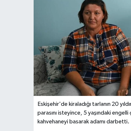
İLÇELER
OTOPARK
TEKNOLOJİ
Eskişehir'de kiraladığı tarlanın 20 yıl
parasını isteyince, 5 yaşındaki engel
kahvehaneyi basarak adamı darbetti.