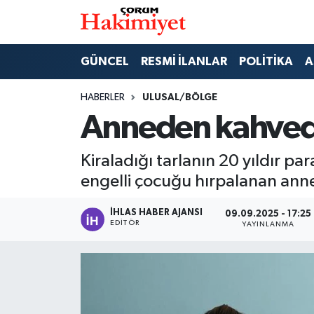
SPOR
Nöbetçi Eczaneler
GÜNCEL
RESMİ İLANLAR
POLİTİKA
A
POLİTİKA
Hava Durumu
HABERLER
ULUSAL/BÖLGE
Anneden kahved
SAĞLIK
Çorum Namaz Vakitleri
Kiraladığı tarlanın 20 yıldır pa
ASAYİŞ
Trafik Durumu
engelli çocuğu hırpalanan ann
EKONOMİ
Süper Lig Puan Durumu ve Fikstür
İHLAS HABER AJANSI
09.09.2025 - 17:25
EDITÖR
YAYINLANMA
GÜNCEL
Tüm Manşetler
AKTÜEL
Son Dakika Haberleri
EĞİTİM
Haber Arşivi