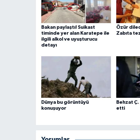
Bakan paylaştı! Suikast
Özür dile
timinde yer alan Karatepe ile
Zabıta tez
ilgili alkol ve uyuşturucu
detayı
Dünya bu görüntüyü
Behzat Ç.
konuşuyor
etti
Yorumlar