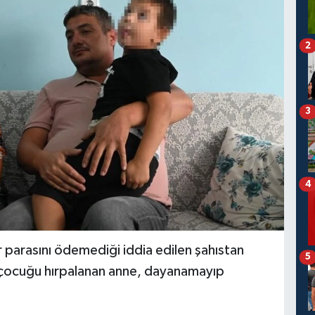
2
3
4
dır parasını ödemediği iddia edilen şahıstan
5
li çocuğu hırpalanan anne, dayanamayıp