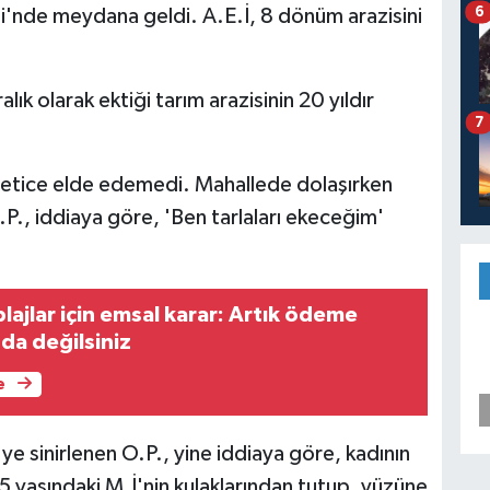
6
si'nde meydana geldi. A.E.İ, 8 dönüm arazisini
alık olarak ektiği tarım arazisinin 20 yıldır
7
r netice elde edemedi. Mahallede dolaşırken
.P., iddiaya göre, 'Ben tarlaları ekeceğim'
lajlar için emsal karar: Artık ödeme
a değilsiniz
e
ye sinirlenen O.P., yine iddiaya göre, kadının
5 yaşındaki M.İ'nin kulaklarından tutup, yüzüne