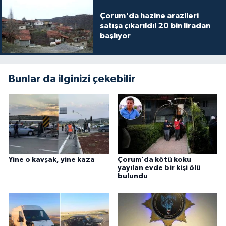
Çorum'da hazine arazileri
satışa çıkarıldı! 20 bin liradan
başlıyor
Bunlar da ilginizi çekebilir
Yine o kavşak, yine kaza
Çorum'da kötü koku
yayılan evde bir kişi ölü
bulundu