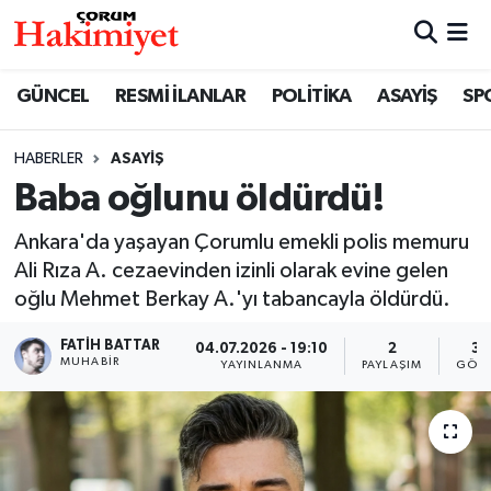
SPOR
Nöbetçi Eczaneler
GÜNCEL
RESMİ İLANLAR
POLİTİKA
ASAYİŞ
SP
POLİTİKA
Hava Durumu
HABERLER
ASAYİŞ
Baba oğlunu öldürdü!
SAĞLIK
Çorum Namaz Vakitleri
Ankara'da yaşayan Çorumlu emekli polis memuru
ASAYİŞ
Trafik Durumu
Ali Rıza A. cezaevinden izinli olarak evine gelen
oğlu Mehmet Berkay A.'yı tabancayla öldürdü.
EKONOMİ
Süper Lig Puan Durumu ve Fikstür
FATIH BATTAR
04.07.2026 - 19:10
2
35
GÜNCEL
Tüm Manşetler
MUHABIR
YAYINLANMA
PAYLAŞIM
GÖST
AKTÜEL
Son Dakika Haberleri
EĞİTİM
Haber Arşivi