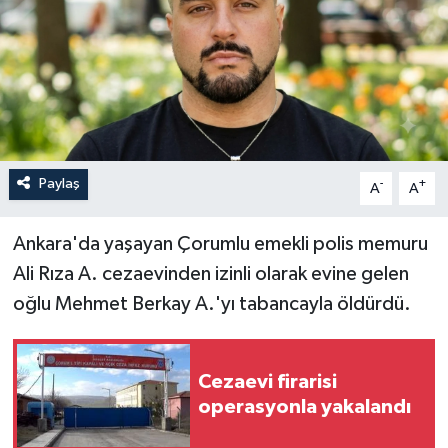
İLÇELER
OTOPARK
TEKNOLOJİ
Paylaş
-
+
A
A
Ankara'da yaşayan Çorumlu emekli polis memuru
Ali Rıza A. cezaevinden izinli olarak evine gelen
oğlu Mehmet Berkay A.'yı tabancayla öldürdü.
Cezaevi firarisi
operasyonla yakalandı