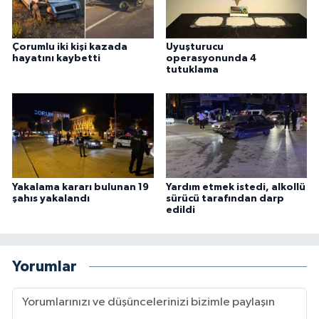
Çorumlu iki kişi kazada
Uyuşturucu
hayatını kaybetti
operasyonunda 4
tutuklama
Yakalama kararı bulunan 19
Yardım etmek istedi, alkollü
şahıs yakalandı
sürücü tarafından darp
edildi
Yorumlar