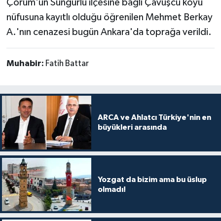
Çorum'un Sungurlu ilçesine bağlı Çavuşcu köyü
nüfusuna kayıtlı olduğu öğrenilen Mehmet Berkay
A.'nın cenazesi bugün Ankara'da toprağa verildi.
Muhabir:
Fatih Battar
ARCA ve Ahlatcı Türkiye'nin en
büyükleri arasında
Yozgat da bizim ama bu üslup
olmadı!