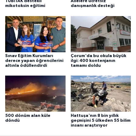
TÜBİTAK destekli
Ailelere ücretsiz
mikotoksin eğitimi
danışmanlık desteği
Sınav Eğitim Kurumları
Çorum'da bu okula büyük
derece yapan öğrencilerini
ilgi: 400 kontenjanın
altınla ödüllendirdi
tamamı doldu
500 dönüm alan küle
Hattuşa'nın 8 bin yıllık
döndü
geçmişini 5 ülkeden 55 bilim
insanı araştırıyor