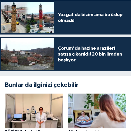
Yozgat da bizim ama bu üslup
olmadı!
Çorum'da hazine arazileri
satışa çıkarıldı! 20 bin liradan
başlıyor
Bunlar da ilginizi çekebilir