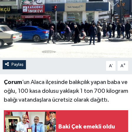
İLÇELER
OTOPARK
TEKNOLOJİ
Paylaş
-
+
A
A
Çorum
’un Alaca ilçesinde balıkçılık yapan baba ve
oğlu, 100 kasa dolusu yaklaşık 1 ton 700 kilogram
balığı vatandaşlara ücretsiz olarak dağıttı.
Baki Çek emekli oldu