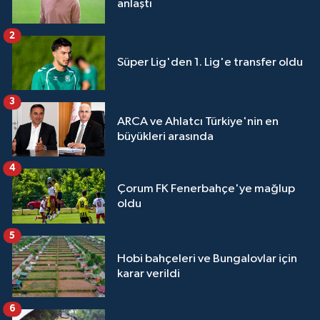
anlaştı
2
Süper Lig'den 1. Lig'e transfer oldu
3
ARCA ve Ahlatcı Türkiye'nin en
büyükleri arasında
4
Çorum FK Fenerbahçe'ye mağlup
oldu
5
Hobi bahçeleri ve Bungalovlar için
karar verildi
6