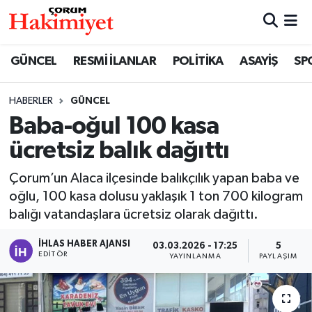
SPOR
Nöbetçi Eczaneler
GÜNCEL
RESMİ İLANLAR
POLİTİKA
ASAYİŞ
SP
POLİTİKA
Hava Durumu
HABERLER
GÜNCEL
Baba-oğul 100 kasa
SAĞLIK
Çorum Namaz Vakitleri
ücretsiz balık dağıttı
ASAYİŞ
Trafik Durumu
Çorum’un Alaca ilçesinde balıkçılık yapan baba ve
EKONOMİ
Süper Lig Puan Durumu ve Fikstür
oğlu, 100 kasa dolusu yaklaşık 1 ton 700 kilogram
balığı vatandaşlara ücretsiz olarak dağıttı.
GÜNCEL
Tüm Manşetler
İHLAS HABER AJANSI
03.03.2026 - 17:25
5
EDITÖR
YAYINLANMA
PAYLAŞIM
AKTÜEL
Son Dakika Haberleri
EĞİTİM
Haber Arşivi