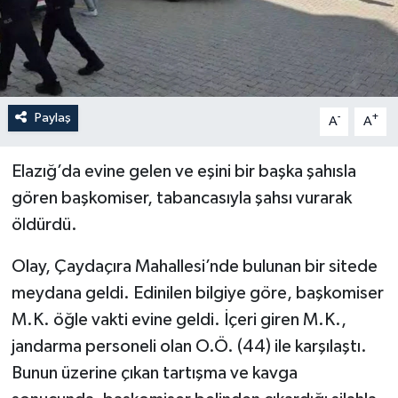
İLÇELER
OTOPARK
Paylaş
-
+
TEKNOLOJİ
A
A
Elazığ’da evine gelen ve eşini bir başka şahısla
gören başkomiser, tabancasıyla şahsı vurarak
öldürdü.
Olay, Çaydaçıra Mahallesi’nde bulunan bir sitede
meydana geldi. Edinilen bilgiye göre, başkomiser
M.K. öğle vakti evine geldi. İçeri giren M.K.,
jandarma personeli olan O.Ö. (44) ile karşılaştı.
Bunun üzerine çıkan tartışma ve kavga