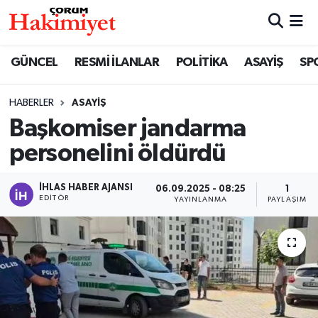
SPOR
Nöbetçi Eczaneler
GÜNCEL
RESMİ İLANLAR
POLİTİKA
ASAYİŞ
SP
POLİTİKA
Hava Durumu
HABERLER
ASAYİŞ
Başkomiser jandarma
SAĞLIK
Çorum Namaz Vakitleri
personelini öldürdü
ASAYİŞ
Trafik Durumu
İHLAS HABER AJANSI
06.09.2025 - 08:25
1
EKONOMİ
Süper Lig Puan Durumu ve Fikstür
EDITÖR
YAYINLANMA
PAYLAŞIM
GÜNCEL
Tüm Manşetler
AKTÜEL
Son Dakika Haberleri
EĞİTİM
Haber Arşivi