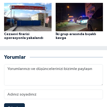
Cezaevi firarisi
İki grup arasında bıçaklı
operasyonla yakalandı
kavga
Yorumlar