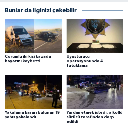
Bunlar da ilginizi çekebilir
Çorumlu iki kişi kazada
Uyuşturucu
hayatını kaybetti
operasyonunda 4
tutuklama
Yakalama kararı bulunan 19
Yardım etmek istedi, alkollü
şahıs yakalandı
sürücü tarafından darp
edildi