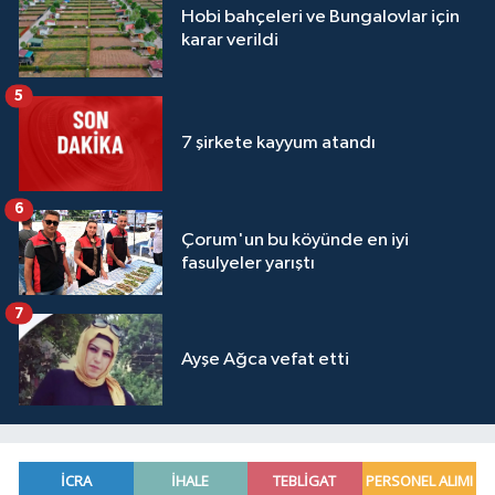
Hobi bahçeleri ve Bungalovlar için
karar verildi
5
7 şirkete kayyum atandı
6
Çorum'un bu köyünde en iyi
fasulyeler yarıştı
7
Ayşe Ağca vefat etti