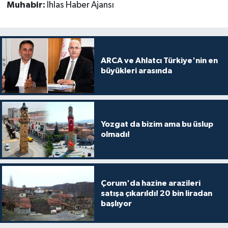
Muhabir:
İhlas Haber Ajansı
ARCA ve Ahlatcı Türkiye'nin en
büyükleri arasında
Yozgat da bizim ama bu üslup
olmadı!
Çorum'da hazine arazileri
satışa çıkarıldı! 20 bin liradan
başlıyor