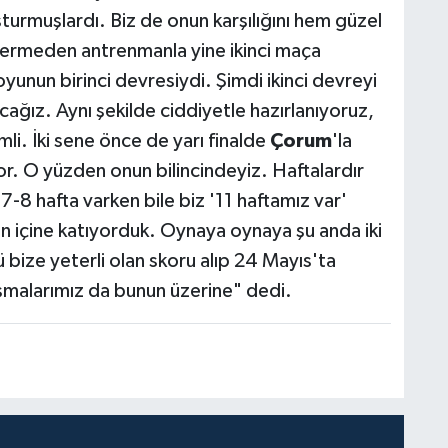
turmuşlardı. Biz de onun karşılığını hem güzel
vermeden antrenmanla yine ikinci maça
yunun birinci devresiydi. Şimdi ikinci devreyi
ız. Aynı şekilde ciddiyetle hazırlanıyoruz,
li. İki sene önce de yarı finalde
Çorum
'la
or. O yüzden onun bilincindeyiz. Haftalardır
7-8 hafta varken bile biz '11 haftamız var'
şin içine katıyorduk. Oynaya oynaya şu anda iki
 bize yeterli olan skoru alıp 24 Mayıs'ta
şmalarımız da bunun üzerine" dedi.