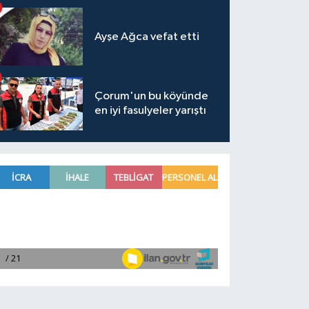
Ayşe Ağca vefat etti
Çorum'un bu köyünde
en iyi fasulyeler yarıştı