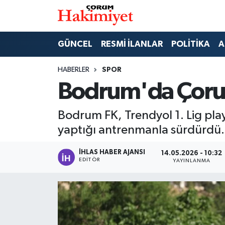
SPOR
Nöbetçi Eczaneler
GÜNCEL
RESMİ İLANLAR
POLİTİKA
A
POLİTİKA
Hava Durumu
HABERLER
SPOR
Bodrum'da Çorum
SAĞLIK
Çorum Namaz Vakitleri
Bodrum FK, Trendyol 1. Lig pla
ASAYİŞ
Trafik Durumu
yaptığı antrenmanla sürdürdü.
EKONOMİ
Süper Lig Puan Durumu ve Fikstür
İHLAS HABER AJANSI
14.05.2026 - 10:32
EDITÖR
YAYINLANMA
GÜNCEL
Tüm Manşetler
AKTÜEL
Son Dakika Haberleri
EĞİTİM
Haber Arşivi