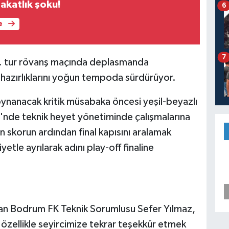
akatlık şoku!
6
e
7
2. tur rövanş maçında deplasmanda
hazırlıklarını yoğun tempoda sürdürüyor.
nanacak kritik müsabaka öncesi yeşil-beyazlı
leri'nde teknik heyet yönetiminde çalışmalarına
n skorun ardından final kapısını aralamak
yetle ayrılarak adını play-off finaline
an Bodrum FK Teknik Sorumlusu Sefer Yılmaz,
 özellikle seyircimize tekrar teşekkür etmek