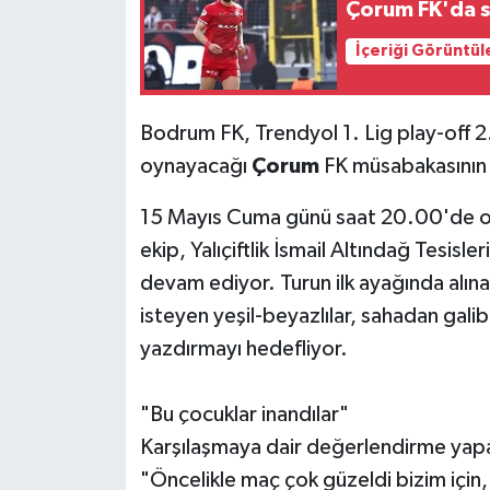
Çorum FK'da s
İçeriği Görüntül
Bodrum FK, Trendyol 1. Lig play-off 
oynayacağı
Çorum
FK müsabakasının 
15 Mayıs Cuma günü saat 20.00'de oy
ekip, Yalıçiftlik İsmail Altındağ Tesis
devam ediyor. Turun ilk ayağında alına
isteyen yeşil-beyazlılar, sahadan galibi
yazdırmayı hedefliyor.
"Bu çocuklar inandılar"
Karşılaşmaya dair değerlendirme yap
"Öncelikle maç çok güzeldi bizim için,