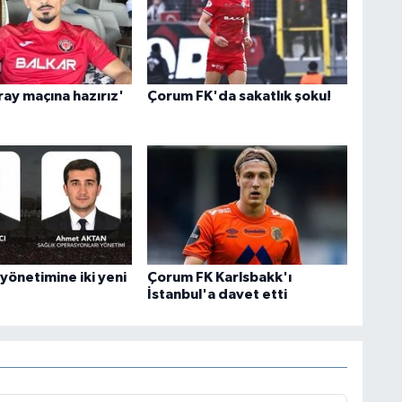
ray maçına hazırız'
Çorum FK'da sakatlık şoku!
yönetimine iki yeni
Çorum FK Karlsbakk'ı
İstanbul'a davet etti