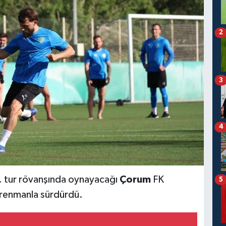
2
3
4
2. tur rövanşında oynayacağı
Çorum
FK
5
ntrenmanla sürdürdü.