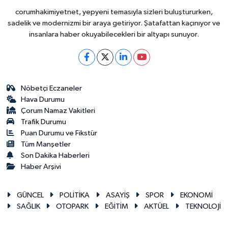
corumhakimiyetnet, yepyeni temasıyla sizleri buluştururken,
sadelik ve modernizmi bir araya getiriyor. Şatafattan kaçınıyor ve
insanlara haber okuyabilecekleri bir altyapı sunuyor.
Nöbetçi Eczaneler
Hava Durumu
Çorum Namaz Vakitleri
Trafik Durumu
Puan Durumu ve Fikstür
Tüm Manşetler
Son Dakika Haberleri
Haber Arşivi
GÜNCEL
POLİTİKA
ASAYİŞ
SPOR
EKONOMİ
SAĞLIK
OTOPARK
EĞİTİM
AKTÜEL
TEKNOLOJİ