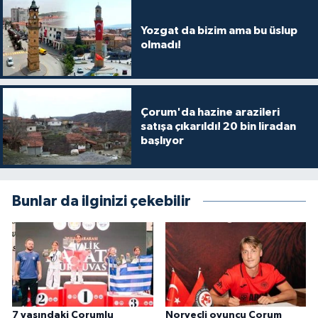
Yozgat da bizim ama bu üslup
olmadı!
Çorum'da hazine arazileri
satışa çıkarıldı! 20 bin liradan
başlıyor
Bunlar da ilginizi çekebilir
7 yaşındaki Çorumlu
Norveçli oyuncu Çorum