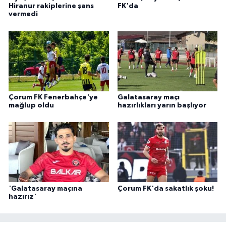
Hiranur rakiplerine şans
FK'da
vermedi
Çorum FK Fenerbahçe'ye
Galatasaray maçı
mağlup oldu
hazırlıkları yarın başlıyor
'Galatasaray maçına
Çorum FK'da sakatlık şoku!
hazırız'