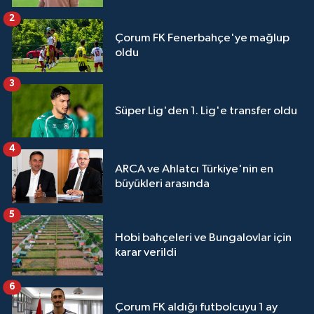
2
Çorum FK Fenerbahçe'ye mağlup
oldu
3
Süper Lig'den 1. Lig'e transfer oldu
4
ARCA ve Ahlatcı Türkiye'nin en
büyükleri arasında
5
Hobi bahçeleri ve Bungalovlar için
karar verildi
6
Çorum FK aldığı futbolcuyu 1 ay