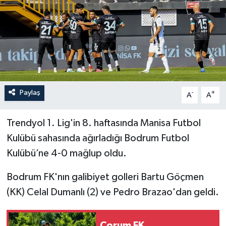
İLÇELER
OTOPARK
TEKNOLOJİ
Paylaş
-
+
A
A
Trendyol 1. Lig'in 8. haftasında Manisa Futbol
Kulübü sahasında ağırladığı Bodrum Futbol
Kulübü’ne 4-0 mağlup oldu.
Bodrum FK'nın galibiyet golleri Bartu Göçmen
(KK) Celal Dumanlı (2) ve Pedro Brazao'dan geldi.
Çorum FK