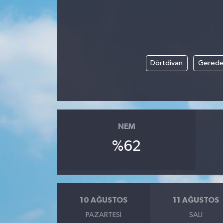
İLÇELER
OTOPARK
Dörtdivan
Gered
TEKNOLOJİ
NEM
%62
10 AĞUSTOS
11 AĞUSTOS
PAZARTESI
SALI