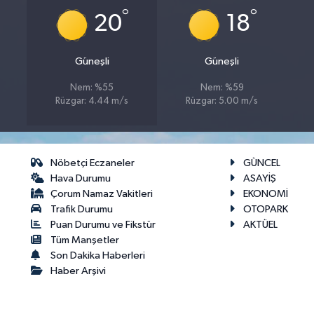
°
°
20
18
Güneşli
Güneşli
Nem: %55
Nem: %59
Rüzgar: 4.44 m/s
Rüzgar: 5.00 m/s
Nöbetçi Eczaneler
GÜNCEL
Hava Durumu
ASAYİŞ
Çorum Namaz Vakitleri
EKONOMİ
Trafik Durumu
OTOPARK
Puan Durumu ve Fikstür
AKTÜEL
Tüm Manşetler
Son Dakika Haberleri
Haber Arşivi