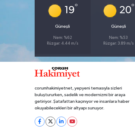
°
°
19
20
Güneşli
Güneşli
Nem: %62
Nem: %53
Rüzgar: 4.44 m/s
Rüzgar: 3.89 m/s
corumhakimiyetnet, yepyeni temasıyla sizleri
buluştururken, sadelik ve modernizmi bir araya
getiriyor. Şatafattan kaçınıyor ve insanlara haber
okuyabilecekleri bir altyapı sunuyor.