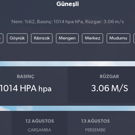
Güneşli
Nem: %62, Basınç: 1014 hpa hPa, Rüzgar: 3.06 m/s
e
Göynük
Kıbrıscık
Mengen
Merkez
Mudurnu
BASINÇ
RÜZGAR
1014 HPA
3.06 M/S
hpa
12 AĞUSTOS
13 AĞUSTOS
ÇARŞAMBA
PERŞEMBE