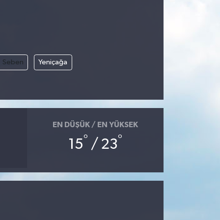
Seben
Yeniçağa
EN DÜŞÜK / EN YÜKSEK
°
°
15
/ 23