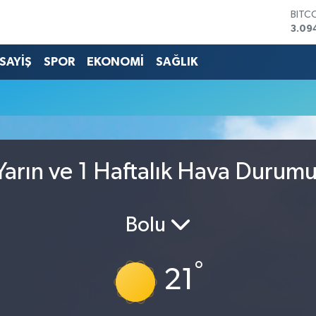
BITC
3.09
DOL
47,7
SAYİŞ
SPOR
EKONOMİ
SAĞLIK
EUR
55,2
STER
64,4
GRAM
6660
BİST
arın ve 1 Haftalık Hava Durum
13.7
Bolu
°
21