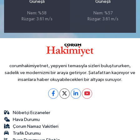
Güneşli
Güneşli
Nem: %58
Nem: %57
Rüzgar: 3.61 m/s
Rüzgar: 3.61 m/s
corumhakimiyetnet, yepyeni temasıyla sizleri buluştururken,
sadelik ve modernizmi bir araya getiriyor. Şatafattan kaçınıyor ve
insanlara haber okuyabilecekleri bir altyapı sunuyor.
Nöbetçi Eczaneler
Hava Durumu
Çorum Namaz Vakitleri
Trafik Durumu