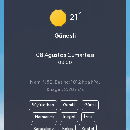
İLÇELER
°
21
OTOPARK
Güneşli
TEKNOLOJİ
08 Ağustos Cumartesi
09:00
Nem: %52, Basınç: 1012 hpa hPa,
Rüzgar: 2.78 m/s
Büyükorhan
Gemlik
Gürsu
Harmancık
İnegöl
İznik
Karacabey
Keles
Kestel