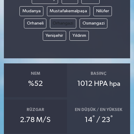
Mudanya
Mustafakemalpaşa
Nilüfer
Orhaneli
Orhangazi
Osmangazi
Yenişehir
Yıldırım
NEM
BASINÇ
%52
1012 HPA
hpa
RÜZGAR
EN DÜŞÜK / EN YÜKSEK
°
°
2.78 M/S
14
/ 23