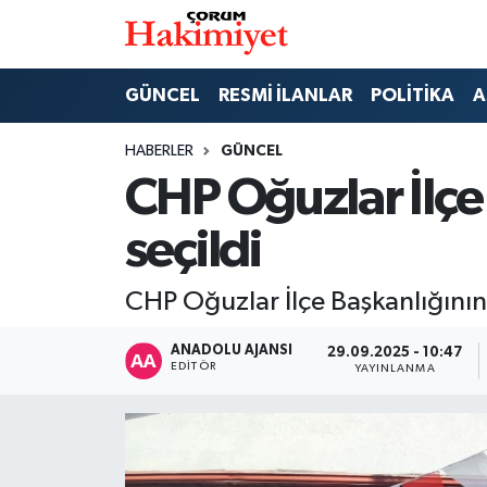
SPOR
Nöbetçi Eczaneler
GÜNCEL
RESMİ İLANLAR
POLİTİKA
A
POLİTİKA
Hava Durumu
HABERLER
GÜNCEL
CHP Oğuzlar İlçe
SAĞLIK
Çorum Namaz Vakitleri
seçildi
ASAYİŞ
Trafik Durumu
CHP Oğuzlar İlçe Başkanlığının 
EKONOMİ
Süper Lig Puan Durumu ve Fikstür
ANADOLU AJANSI
29.09.2025 - 10:47
GÜNCEL
Tüm Manşetler
EDITÖR
YAYINLANMA
AKTÜEL
Son Dakika Haberleri
EĞİTİM
Haber Arşivi