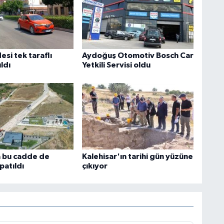
si tek taraflı
Aydoğuş Otomotiv Bosch Car
ıldı
Yetkili Servisi oldu
 bu cadde de
Kalehisar'ın tarihi gün yüzüne
patıldı
çıkıyor