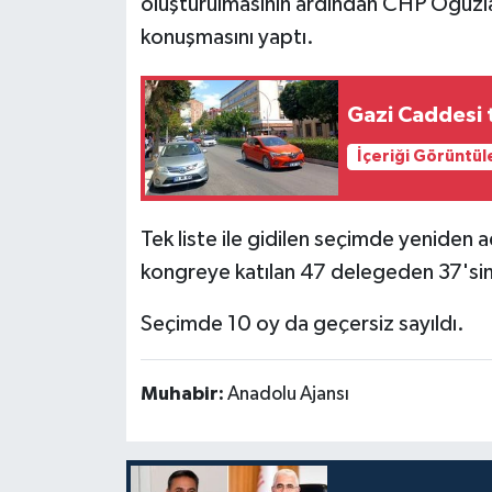
oluşturulmasının ardından CHP Oğuzlar 
konuşmasını yaptı.
Gazi Caddesi t
İçeriği Görüntül
Tek liste ile gidilen seçimde yeniden
kongreye katılan 47 delegeden 37'sini
Seçimde 10 oy da geçersiz sayıldı.
Muhabir:
Anadolu Ajansı