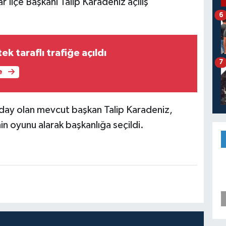
İlçe Başkanı Talip Karadeniz açılış
6
ek taraflı trafiğe açıldı
7
e
 aday olan mevcut başkan Talip Karadeniz,
n oyunu alarak başkanlığa seçildi.