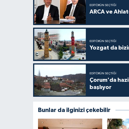
EDITÖRÜN SEÇTIĞI
ARCA ve Ahlatc
EDITÖRÜN SEÇTIĞI
Yozgat da bizi
EDITÖRÜN SEÇTIĞI
Çorum'da hazine
başlıyor
Bunlar da ilginizi çekebilir