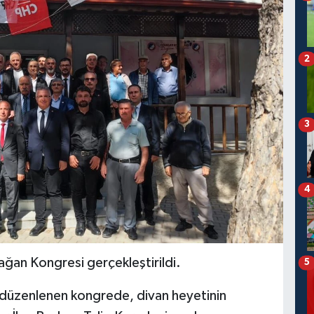
2
3
4
ağan Kongresi gerçekleştirildi.
5
düzenlenen kongrede, divan heyetinin