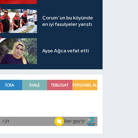
Çorum'un bu köyünde
en iyi fasulyeler yarıştı
Ayşe Ağca vefat etti