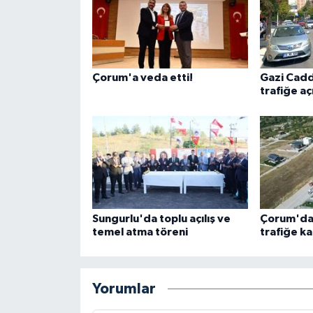
Çorum'a veda etti!
Gazi Cadde
trafiğe aç
Sungurlu'da toplu açılış ve
Çorum'da
temel atma töreni
trafiğe ka
Yorumlar