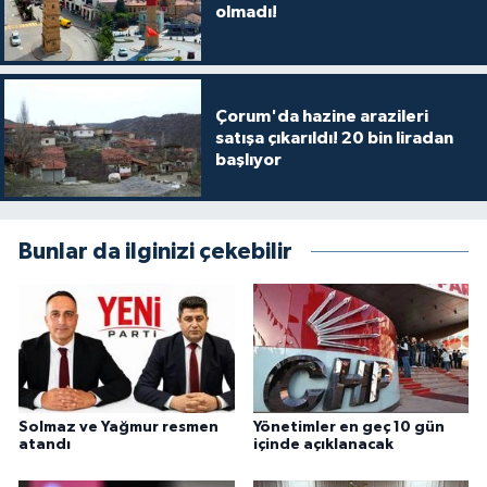
olmadı!
Çorum'da hazine arazileri
satışa çıkarıldı! 20 bin liradan
başlıyor
Bunlar da ilginizi çekebilir
Solmaz ve Yağmur resmen
Yönetimler en geç 10 gün
atandı
içinde açıklanacak