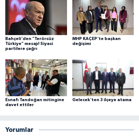
Bahçeli'den "Terörsüz
MHP KAÇEP'te başkan
Türkiye" mesajı! Siyasi
değişimi
partilere çağrı
Esnafı Tandoğan mitingine
Gelecek'ten 3 ilçeye atama
davet ettiler
Yorumlar