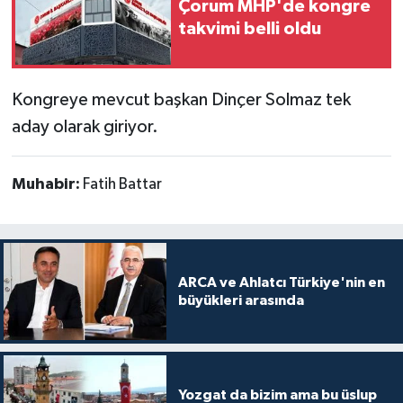
Çorum MHP'de kongre
takvimi belli oldu
Kongreye mevcut başkan Dinçer Solmaz tek
aday olarak giriyor.
Muhabir:
Fatih Battar
ARCA ve Ahlatcı Türkiye'nin en
büyükleri arasında
Yozgat da bizim ama bu üslup