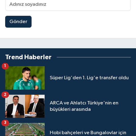
Gönder
Trend Haberler
1
Süper Lig'den 1. Lig'e transfer oldu
2
ARCA ve Ahlatcı Türkiye'nin en
büyükleri arasında
3
Hobi bahçeleri ve Bungalovlar için