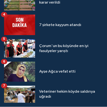
karar verildi
4
7 şirkete kayyum atandı
5
Çorum'un bu köyünde en iyi
fasulyeler yarıştı
6
Ayşe Ağca vefat etti
7
Veteriner hekim köyde saldırıya
uğradı