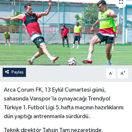
İLÇELER
OTOPARK
TEKNOLOJİ
Paylaş
-
+
A
A
Arca Çorum FK, 13 Eylül Cumartesi günü,
sahasında Vanspor’la oynayacağı Trendyol
Türkiye 1.Futbol Ligi 5.hafta maçının hazırlıklarını
dün yaptığı antrenmanla sürdürdü.
Teknik direktör Tahsin Tam nezaretinde,