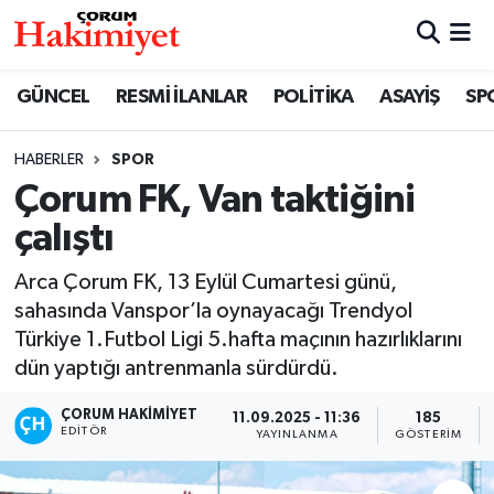
SPOR
Nöbetçi Eczaneler
GÜNCEL
RESMİ İLANLAR
POLİTİKA
ASAYİŞ
SP
POLİTİKA
Hava Durumu
HABERLER
SPOR
Çorum FK, Van taktiğini
SAĞLIK
Çorum Namaz Vakitleri
çalıştı
ASAYİŞ
Trafik Durumu
Arca Çorum FK, 13 Eylül Cumartesi günü,
EKONOMİ
Süper Lig Puan Durumu ve Fikstür
sahasında Vanspor’la oynayacağı Trendyol
Türkiye 1.Futbol Ligi 5.hafta maçının hazırlıklarını
GÜNCEL
Tüm Manşetler
dün yaptığı antrenmanla sürdürdü.
ÇORUM HAKIMIYET
11.09.2025 - 11:36
185
AKTÜEL
Son Dakika Haberleri
EDITÖR
YAYINLANMA
GÖSTERIM
EĞİTİM
Haber Arşivi