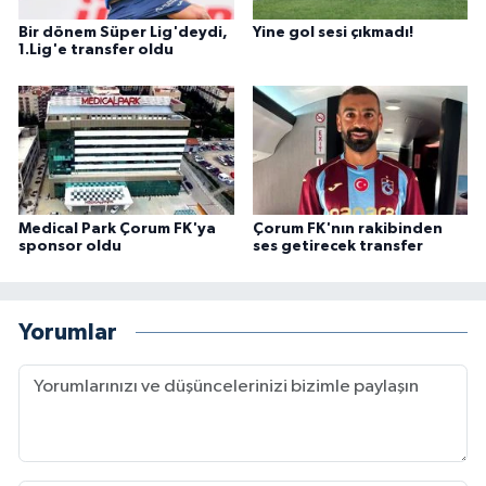
Bir dönem Süper Lig'deydi,
Yine gol sesi çıkmadı!
1.Lig'e transfer oldu
Medical Park Çorum FK'ya
Çorum FK'nın rakibinden
sponsor oldu
ses getirecek transfer
Yorumlar