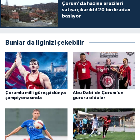
Çorum'da hazine arazileri
satışa çıkarıldı! 20 bin liradan
başlıyor
Bunlar da ilginizi çekebilir
Çorumlu milli güreşçi dünya
Abu Dabi'de Çorum'un
şampiyonasında
gururu oldular