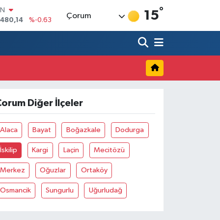
°
IN
15
Çorum
.480,14
%-0.63
R
43
%0.16
17
%-0.02
İN
63
%0.07
ALTIN
40
%0.45
orum Diğer İlçeler
00
9
%70
Alaca
Bayat
Boğazkale
Dodurga
İskilip
Kargi
Laçin
Mecitözü
Merkez
Oğuzlar
Ortaköy
Osmancik
Sungurlu
Uğurludağ