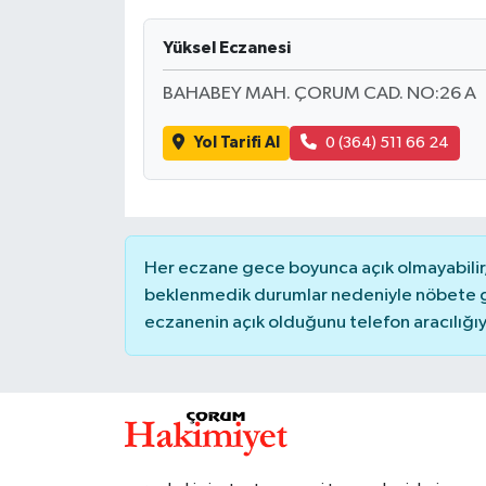
İLÇELER
Yüksel Eczanesi
BAHABEY MAH. ÇORUM CAD. NO:26 A
OTOPARK
Yol Tarifi Al
0 (364) 511 66 24
TEKNOLOJİ
Her eczane gece boyunca açık olmayabilir, 
beklenmedik durumlar nedeniyle nöbete g
eczanenin açık olduğunu telefon aracılığıyla 