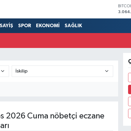
BITCO
3.064
DOLA
47,71
SAYİŞ
SPOR
EKONOMİ
SAĞLIK
EURO
55,03
STERL
64,24
GRAM 
6510.
Ç
BİST1
13.79
s 2026 Cuma nöbetçi eczane
arı