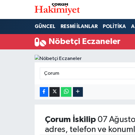
SPOR
Nöbetçi Eczaneler
GÜNCEL
RESMİ İLANLAR
POLİTİKA
A
POLİTİKA
Hava Durumu
Nöbetçi Eczaneler
SAĞLIK
Çorum Namaz Vakitleri
ASAYİŞ
Trafik Durumu
EKONOMİ
Süper Lig Puan Durumu ve Fikstür
GÜNCEL
Tüm Manşetler
AKTÜEL
Son Dakika Haberleri
Çorum
İskilip
07 Ağusto
adres, telefon ve konuml
EĞİTİM
Haber Arşivi