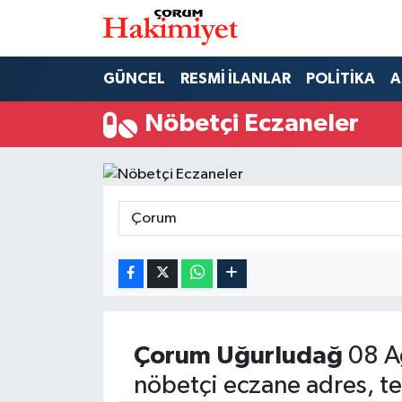
SPOR
Nöbetçi Eczaneler
GÜNCEL
RESMİ İLANLAR
POLİTİKA
A
POLİTİKA
Hava Durumu
Nöbetçi Eczaneler
SAĞLIK
Çorum Namaz Vakitleri
ASAYİŞ
Trafik Durumu
EKONOMİ
Süper Lig Puan Durumu ve Fikstür
GÜNCEL
Tüm Manşetler
AKTÜEL
Son Dakika Haberleri
Çorum
Uğurludağ
08 A
nöbetçi eczane adres, te
EĞİTİM
Haber Arşivi