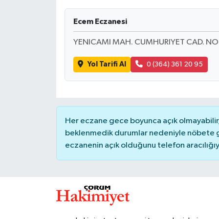
İLÇELER
Ecem Eczanesi
YENICAMI MAH. CUMHURIYET CAD. NO
OTOPARK
Yol Tarifi Al
0 (364) 361 20 95
TEKNOLOJİ
Her eczane gece boyunca açık olmayabilir, 
beklenmedik durumlar nedeniyle nöbete g
eczanenin açık olduğunu telefon aracılığıyla 