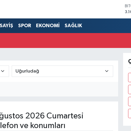
BI
3.1
DO
47
SAYİŞ
SPOR
EKONOMİ
SAĞLIK
EU
55
ST
64
GR
66
Ç
Bİ
13
ğustos 2026 Cumartesi
lefon ve konumları