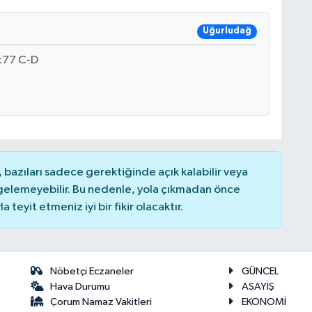
Uğurludağ
:77 C-D
bazıları sadece gerektiğinde açık kalabilir veya
elemeyebilir. Bu nedenle, yola çıkmadan önce
teyit etmeniz iyi bir fikir olacaktır.
Nöbetçi Eczaneler
GÜNCEL
Hava Durumu
ASAYİŞ
Çorum Namaz Vakitleri
EKONOMİ