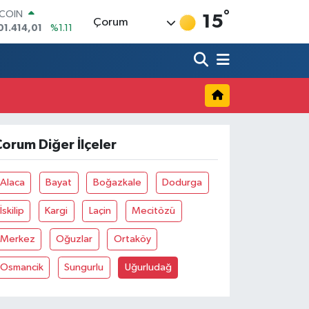
°
TCOIN
15
Çorum
01.414,01
%1.11
LAR
,7436
%0.18
RO
,2510
%0.32
ERLİN
,4811
%0.38
AM ALTIN
60.55
%0.03
orum Diğer İlçeler
ST100
.779
%-14
Alaca
Bayat
Boğazkale
Dodurga
İskilip
Kargi
Laçin
Mecitözü
Merkez
Oğuzlar
Ortaköy
Osmancik
Sungurlu
Uğurludağ