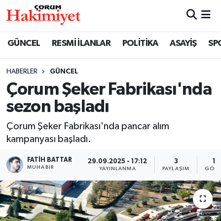
SPOR
Nöbetçi Eczaneler
GÜNCEL
RESMİ İLANLAR
POLİTİKA
ASAYİŞ
SP
POLİTİKA
Hava Durumu
HABERLER
GÜNCEL
Çorum Şeker Fabrikası'nda
SAĞLIK
Çorum Namaz Vakitleri
sezon başladı
ASAYİŞ
Trafik Durumu
Çorum Şeker Fabrikası'nda pancar alım
EKONOMİ
Süper Lig Puan Durumu ve Fikstür
kampanyası başladı.
FATIH BATTAR
29.09.2025 - 17:12
3
11
GÜNCEL
Tüm Manşetler
MUHABIR
YAYINLANMA
PAYLAŞIM
GÖST
AKTÜEL
Son Dakika Haberleri
EĞİTİM
Haber Arşivi