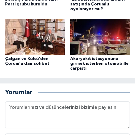
Parti grubu kuruldu
satışında Çorumlu
oyalanıyor mu?'
Çalgan ve Külcü’den
Akaryakıt istasyonuna
Çorum’a dair sohbet
girmek isterken otomobille
çarpıştı
Yorumlar