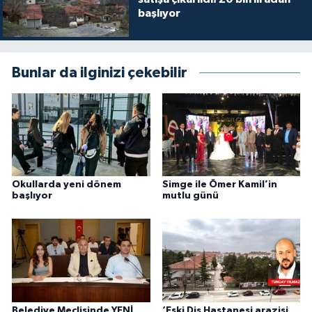
başlıyor
Bunlar da ilginizi çekebilir
Okullarda yeni dönem
Simge ile Ömer Kamil’in
başlıyor
mutlu günü
Belediye Meclisinde YENİ
‘Eski Diş Hastanesi arazisi