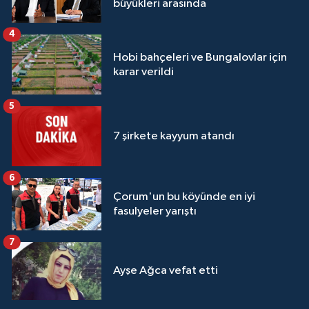
büyükleri arasında
4
Hobi bahçeleri ve Bungalovlar için
karar verildi
5
7 şirkete kayyum atandı
6
Çorum'un bu köyünde en iyi
fasulyeler yarıştı
7
Ayşe Ağca vefat etti