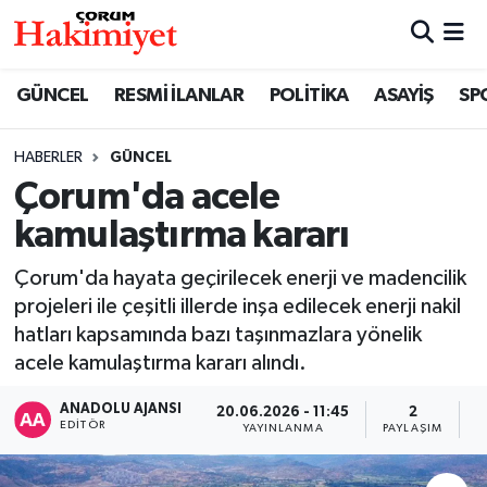
SPOR
Nöbetçi Eczaneler
GÜNCEL
RESMİ İLANLAR
POLİTİKA
ASAYİŞ
SP
POLİTİKA
Hava Durumu
HABERLER
GÜNCEL
Çorum'da acele
SAĞLIK
Çorum Namaz Vakitleri
kamulaştırma kararı
ASAYİŞ
Trafik Durumu
Çorum'da hayata geçirilecek enerji ve madencilik
EKONOMİ
Süper Lig Puan Durumu ve Fikstür
projeleri ile çeşitli illerde inşa edilecek enerji nakil
hatları kapsamında bazı taşınmazlara yönelik
GÜNCEL
Tüm Manşetler
acele kamulaştırma kararı alındı.
ANADOLU AJANSI
20.06.2026 - 11:45
2
AKTÜEL
Son Dakika Haberleri
EDITÖR
YAYINLANMA
PAYLAŞIM
G
EĞİTİM
Haber Arşivi