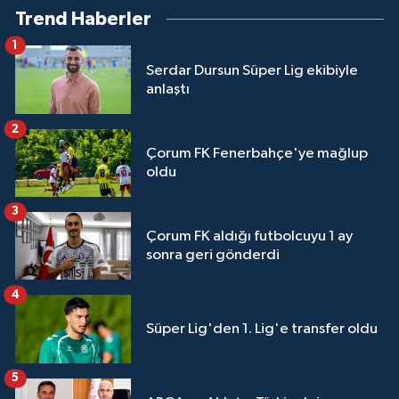
Trend Haberler
1
Serdar Dursun Süper Lig ekibiyle
anlaştı
2
Çorum FK Fenerbahçe'ye mağlup
oldu
3
Çorum FK aldığı futbolcuyu 1 ay
sonra geri gönderdi
4
Süper Lig'den 1. Lig'e transfer oldu
5