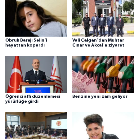
Obruk Barajı Selin'i
Vali Çalgan'dan Muhtar
hayattan kopardı
Çınar ve Akçal'a ziyaret
Öğrenci affı düzenlemesi
Benzine yeni zam geliyor
yürürlüğe girdi