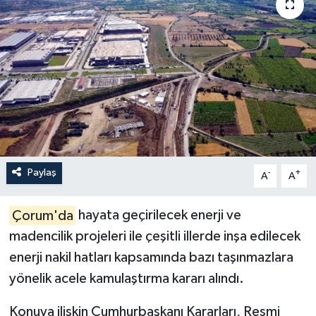
İLÇELER
OTOPARK
TEKNOLOJİ
Paylaş
-
+
A
A
Çorum'da
hayata geçirilecek enerji ve
madencilik projeleri ile çeşitli illerde inşa edilecek
enerji nakil hatları kapsamında bazı taşınmazlara
yönelik acele kamulaştırma kararı alındı.
Konuya ilişkin Cumhurbaşkanı Kararları, Resmi