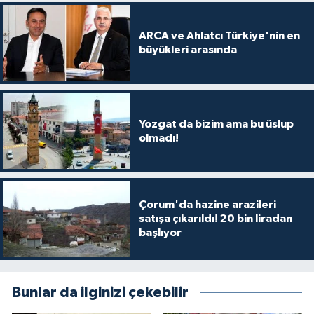
ARCA ve Ahlatcı Türkiye'nin en
büyükleri arasında
Yozgat da bizim ama bu üslup
olmadı!
Çorum'da hazine arazileri
satışa çıkarıldı! 20 bin liradan
başlıyor
Bunlar da ilginizi çekebilir