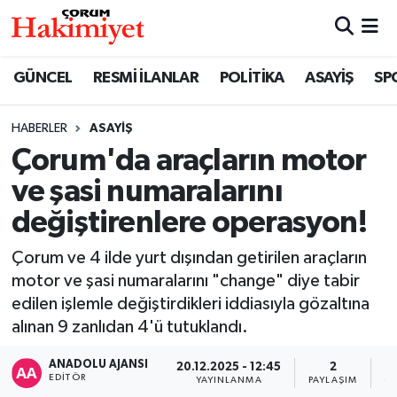
SPOR
Nöbetçi Eczaneler
GÜNCEL
RESMİ İLANLAR
POLİTİKA
ASAYİŞ
SP
POLİTİKA
Hava Durumu
HABERLER
ASAYİŞ
Çorum'da araçların motor
SAĞLIK
Çorum Namaz Vakitleri
ve şasi numaralarını
ASAYİŞ
Trafik Durumu
değiştirenlere operasyon!
EKONOMİ
Süper Lig Puan Durumu ve Fikstür
Çorum ve 4 ilde yurt dışından getirilen araçların
motor ve şasi numaralarını "change" diye tabir
GÜNCEL
Tüm Manşetler
edilen işlemle değiştirdikleri iddiasıyla gözaltına
alınan 9 zanlıdan 4'ü tutuklandı.
AKTÜEL
Son Dakika Haberleri
ANADOLU AJANSI
20.12.2025 - 12:45
2
EDITÖR
YAYINLANMA
PAYLAŞIM
G
EĞİTİM
Haber Arşivi