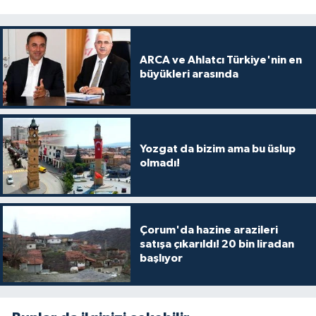
ARCA ve Ahlatcı Türkiye'nin en
büyükleri arasında
Yozgat da bizim ama bu üslup
olmadı!
Çorum'da hazine arazileri
satışa çıkarıldı! 20 bin liradan
başlıyor