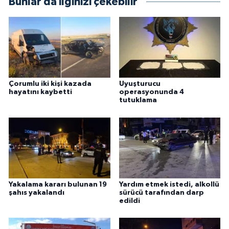
Bunlar da ilginizi çekebilir
Çorumlu iki kişi kazada
Uyuşturucu
hayatını kaybetti
operasyonunda 4
tutuklama
Yakalama kararı bulunan 19
Yardım etmek istedi, alkollü
şahıs yakalandı
sürücü tarafından darp
edildi