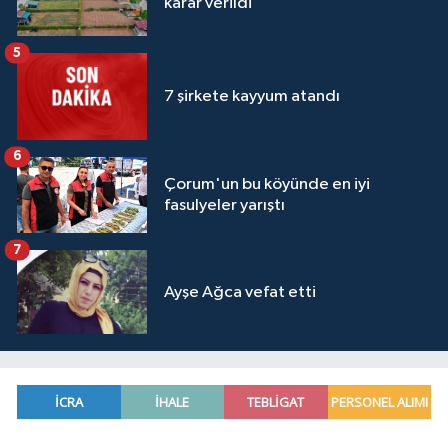
karar verildi
5
7 şirkete kayyum atandı
6
Çorum'un bu köyünde en iyi
fasulyeler yarıştı
7
Ayşe Ağca vefat etti