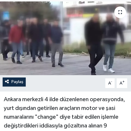
İLÇELER
OTOPARK
TEKNOLOJİ
Paylaş
-
+
A
A
Ankara merkezli 4 ilde düzenlenen operasyonda,
yurt dışından getirilen araçların motor ve şasi
numaralarını "change" diye tabir edilen işlemle
değiştirdikleri iddiasıyla gözaltına alınan 9