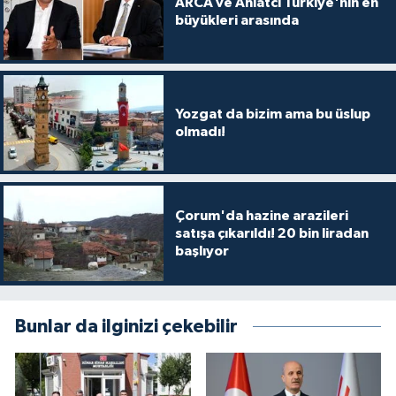
ARCA ve Ahlatcı Türkiye'nin en
büyükleri arasında
Yozgat da bizim ama bu üslup
olmadı!
Çorum'da hazine arazileri
satışa çıkarıldı! 20 bin liradan
başlıyor
Bunlar da ilginizi çekebilir