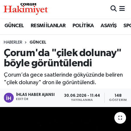
SPOR
Nöbetçi Eczaneler
GÜNCEL
RESMİ İLANLAR
POLİTİKA
ASAYİŞ
SP
POLİTİKA
Hava Durumu
HABERLER
GÜNCEL
Çorum'da "çilek dolunay"
SAĞLIK
Çorum Namaz Vakitleri
böyle görüntülendi
ASAYİŞ
Trafik Durumu
Çorum’da gece saatlerinde gökyüzünde beliren
EKONOMİ
Süper Lig Puan Durumu ve Fikstür
"çilek dolunay" dron ile görüntülendi.
İHLAS HABER AJANSI
30.06.2026 - 11:44
148
GÜNCEL
Tüm Manşetler
EDITÖR
YAYINLANMA
GÖSTERIM
AKTÜEL
Son Dakika Haberleri
EĞİTİM
Haber Arşivi