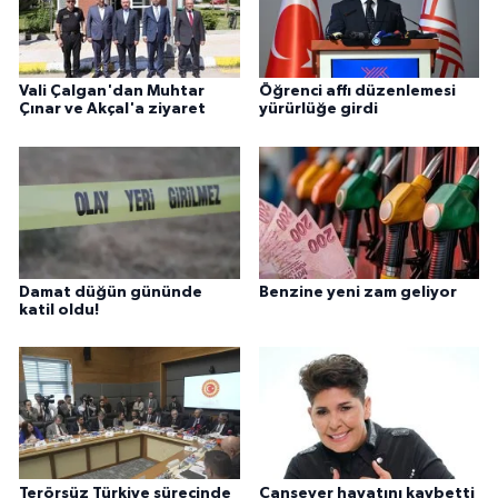
Vali Çalgan'dan Muhtar
Öğrenci affı düzenlemesi
Çınar ve Akçal'a ziyaret
yürürlüğe girdi
Damat düğün gününde
Benzine yeni zam geliyor
katil oldu!
Terörsüz Türkiye sürecinde
Cansever hayatını kaybetti