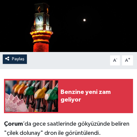
İLÇELER
OTOPARK
TEKNOLOJİ
Paylaş
-
+
A
A
Benzine yeni zam
geliyor
Çorum
’da gece saatlerinde gökyüzünde beliren
"çilek dolunay" dron ile görüntülendi.