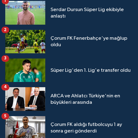
1
Serdar Dursun Süper Lig ekibiyle
anlaştı
2
Çorum FK Fenerbahçe'ye mağlup
oldu
3
Süper Lig'den 1. Lig'e transfer oldu
4
ARCA ve Ahlatcı Türkiye'nin en
büyükleri arasında
5
Çorum FK aldığı futbolcuyu 1 ay
sonra geri gönderdi