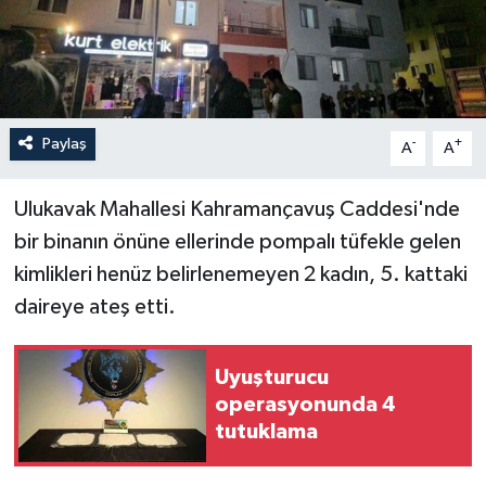
İLÇELER
OTOPARK
Paylaş
-
+
TEKNOLOJİ
A
A
Ulukavak Mahallesi Kahramançavuş Caddesi'nde
bir binanın önüne ellerinde pompalı tüfekle gelen
kimlikleri henüz belirlenemeyen 2 kadın, 5. kattaki
daireye ateş etti.
Uyuşturucu
operasyonunda 4
tutuklama