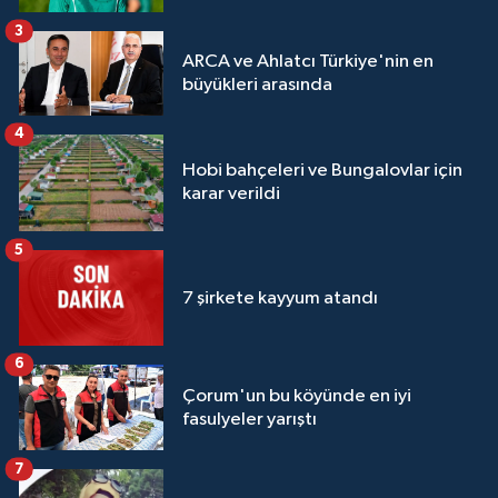
3
ARCA ve Ahlatcı Türkiye'nin en
büyükleri arasında
4
Hobi bahçeleri ve Bungalovlar için
karar verildi
5
7 şirkete kayyum atandı
6
Çorum'un bu köyünde en iyi
fasulyeler yarıştı
7