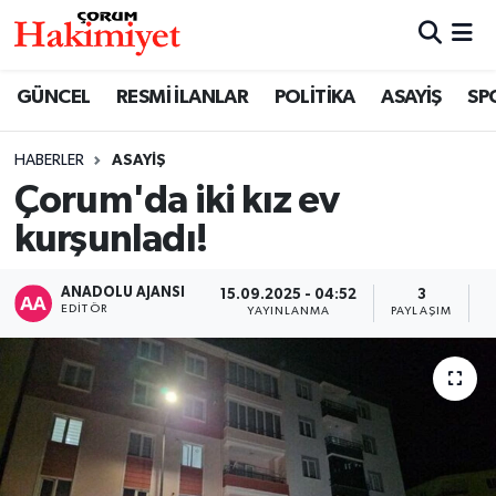
SPOR
Nöbetçi Eczaneler
GÜNCEL
RESMİ İLANLAR
POLİTİKA
ASAYİŞ
SP
POLİTİKA
Hava Durumu
HABERLER
ASAYİŞ
Çorum'da iki kız ev
SAĞLIK
Çorum Namaz Vakitleri
kurşunladı!
ASAYİŞ
Trafik Durumu
ANADOLU AJANSI
15.09.2025 - 04:52
3
EKONOMİ
Süper Lig Puan Durumu ve Fikstür
EDITÖR
YAYINLANMA
PAYLAŞIM
G
GÜNCEL
Tüm Manşetler
AKTÜEL
Son Dakika Haberleri
EĞİTİM
Haber Arşivi