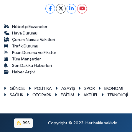
Nöbetçi Eczaneler
Hava Durumu
Çorum Namaz Vakitleri
Trafik Durumu
Puan Durumu ve Fikstür
Tüm Manşetler
Son Dakika Haberleri
Haber Arşivi
GÜNCEL
POLİTİKA
ASAYİŞ
SPOR
EKONOMİ
SAĞLIK
OTOPARK
EĞİTİM
AKTÜEL
TEKNOLOJİ
RSS
Copyright © 2023. Her hakkı saklıdır.