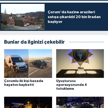
Çorum'da hazine arazileri
satışa çıkarıldı! 20 bin liradan
başlıyor
Bunlar da ilginizi çekebilir
Çorumlu iki kişi kazada
Uyuşturucu
hayatını kaybetti
operasyonunda 4
tutuklama