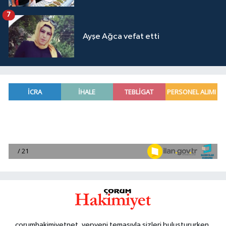
7
Ayşe Ağca vefat etti
corumhakimiyetnet, yepyeni temasıyla sizleri buluştururken,