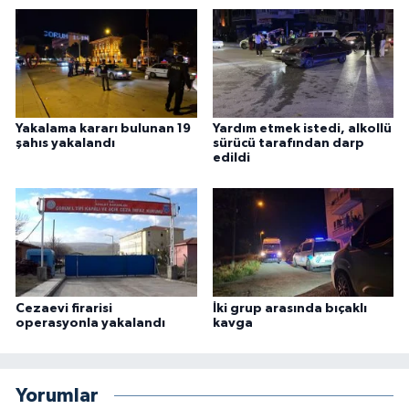
Yakalama kararı bulunan 19
Yardım etmek istedi, alkollü
şahıs yakalandı
sürücü tarafından darp
edildi
Cezaevi firarisi
İki grup arasında bıçaklı
operasyonla yakalandı
kavga
Yorumlar