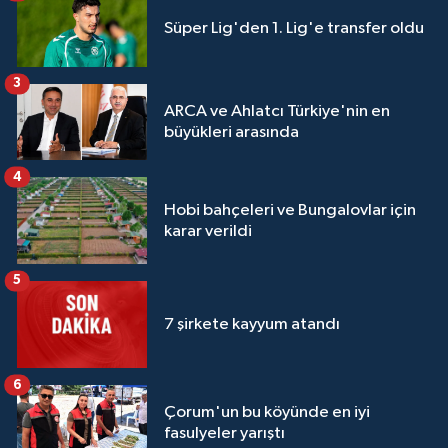
Süper Lig'den 1. Lig'e transfer oldu
3
ARCA ve Ahlatcı Türkiye'nin en
büyükleri arasında
4
Hobi bahçeleri ve Bungalovlar için
karar verildi
5
7 şirkete kayyum atandı
6
Çorum'un bu köyünde en iyi
fasulyeler yarıştı