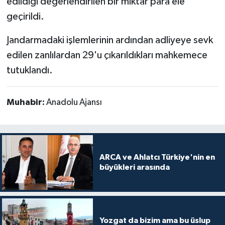
edildiği değerlendirilen bir miktar para ele
geçirildi.
Jandarmadaki işlemlerinin ardından adliyeye sevk
edilen zanlılardan 29'u çıkarıldıkları mahkemece
tutuklandı.
Muhabir:
Anadolu Ajansı
ARCA ve Ahlatcı Türkiye'nin en
büyükleri arasında
Yozgat da bizim ama bu üslup