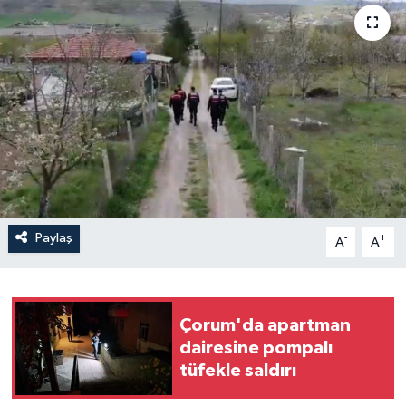
İLÇELER
OTOPARK
TEKNOLOJİ
Paylaş
-
+
A
A
Çorum'da apartman
dairesine pompalı
tüfekle saldırı