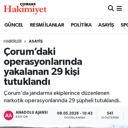
SPOR
Nöbetçi Eczaneler
GÜNCEL
RESMİ İLANLAR
POLİTİKA
ASAYİŞ
SP
POLİTİKA
Hava Durumu
HABERLER
ASAYİŞ
Çorum’daki
SAĞLIK
Çorum Namaz Vakitleri
operasyonlarında
ASAYİŞ
Trafik Durumu
yakalanan 29 kişi
tutuklandı
EKONOMİ
Süper Lig Puan Durumu ve Fikstür
Çorum'da jandarma ekiplerince düzenlenen
GÜNCEL
Tüm Manşetler
narkotik operasyonlarında 29 şüpheli tutuklandı.
AKTÜEL
Son Dakika Haberleri
ANADOLU AJANSI
08.05.2026 - 10:43
541
EDITÖR
YAYINLANMA
GÖSTERIM
EĞİTİM
Haber Arşivi