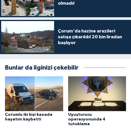
olmadı!
Çorum'da hazine arazileri
satışa çıkarıldı! 20 bin liradan
başlıyor
Bunlar da ilginizi çekebilir
Çorumlu iki kişi kazada
Uyuşturucu
hayatını kaybetti
operasyonunda 4
tutuklama