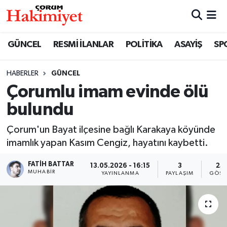
SPOR
Nöbetçi Eczaneler
GÜNCEL
RESMİ İLANLAR
POLİTİKA
ASAYİŞ
SP
POLİTİKA
Hava Durumu
HABERLER
GÜNCEL
Çorumlu imam evinde ölü
SAĞLIK
Çorum Namaz Vakitleri
bulundu
ASAYİŞ
Trafik Durumu
Çorum'un Bayat ilçesine bağlı Karakaya köyünde
EKONOMİ
Süper Lig Puan Durumu ve Fikstür
imamlık yapan Kasım Cengiz, hayatını kaybetti.
FATIH BATTAR
13.05.2026 - 16:15
3
25
GÜNCEL
Tüm Manşetler
MUHABIR
YAYINLANMA
PAYLAŞIM
GÖST
AKTÜEL
Son Dakika Haberleri
EĞİTİM
Haber Arşivi