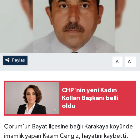
İLÇELER
OTOPARK
TEKNOLOJİ
Paylaş
-
+
A
A
CHP'nin yeni Kadın
Kolları Başkanı belli
oldu
Çorum'un Bayat ilçesine bağlı Karakaya köyünde
imamlık yapan Kasım Cengiz, hayatını kaybetti.