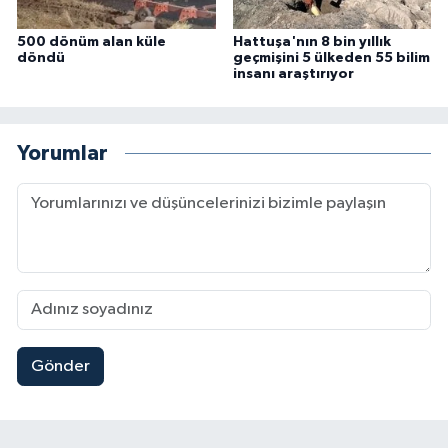
500 dönüm alan küle
Hattuşa'nın 8 bin yıllık
döndü
geçmişini 5 ülkeden 55 bilim
insanı araştırıyor
Yorumlar
Gönder