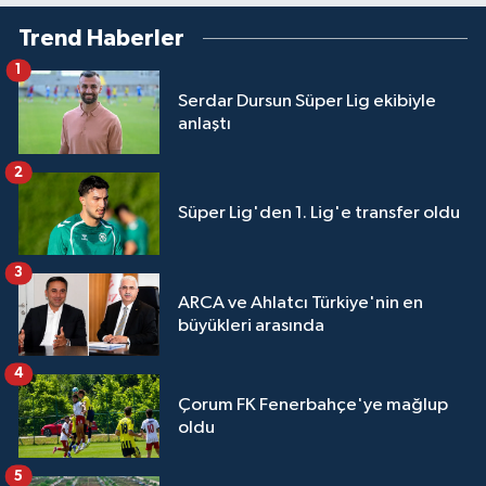
Trend Haberler
1
Serdar Dursun Süper Lig ekibiyle
anlaştı
2
Süper Lig'den 1. Lig'e transfer oldu
3
ARCA ve Ahlatcı Türkiye'nin en
büyükleri arasında
4
Çorum FK Fenerbahçe'ye mağlup
oldu
5