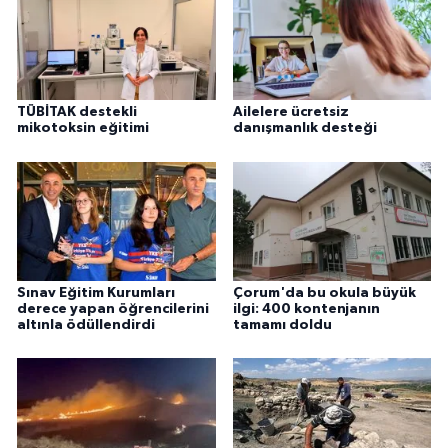
TÜBİTAK destekli
Ailelere ücretsiz
mikotoksin eğitimi
danışmanlık desteği
Sınav Eğitim Kurumları
Çorum'da bu okula büyük
derece yapan öğrencilerini
ilgi: 400 kontenjanın
altınla ödüllendirdi
tamamı doldu