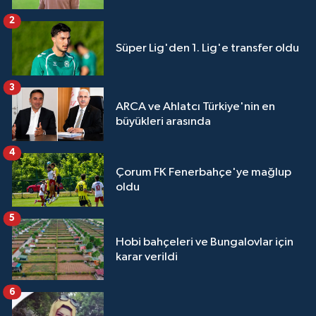
2
Süper Lig'den 1. Lig'e transfer oldu
3
ARCA ve Ahlatcı Türkiye'nin en
büyükleri arasında
4
Çorum FK Fenerbahçe'ye mağlup
oldu
5
Hobi bahçeleri ve Bungalovlar için
karar verildi
6