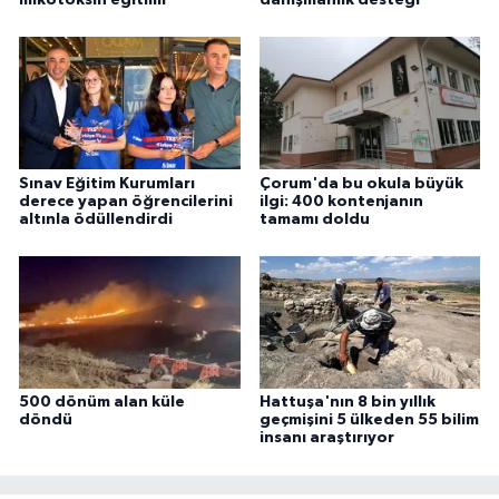
Sınav Eğitim Kurumları
Çorum'da bu okula büyük
derece yapan öğrencilerini
ilgi: 400 kontenjanın
altınla ödüllendirdi
tamamı doldu
500 dönüm alan küle
Hattuşa'nın 8 bin yıllık
döndü
geçmişini 5 ülkeden 55 bilim
insanı araştırıyor