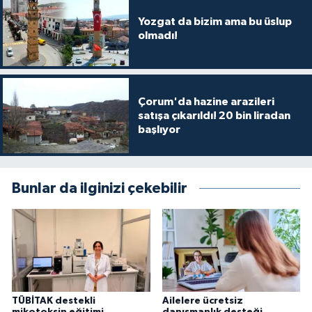
Yozgat da bizim ama bu üslup
olmadı!
Çorum'da hazine arazileri
satışa çıkarıldı! 20 bin liradan
başlıyor
Bunlar da ilginizi çekebilir
TÜBİTAK destekli
Ailelere ücretsiz
mikotoksin eğitimi
danışmanlık desteği