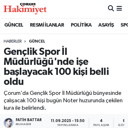
SPOR
Nöbetçi Eczaneler
GÜNCEL
RESMİ İLANLAR
POLİTİKA
ASAYİŞ
SP
POLİTİKA
Hava Durumu
HABERLER
GÜNCEL
Gençlik Spor İl
SAĞLIK
Çorum Namaz Vakitleri
Müdürlüğü'nde işe
ASAYİŞ
Trafik Durumu
başlayacak 100 kişi belli
oldu
EKONOMİ
Süper Lig Puan Durumu ve Fikstür
Çorum'da Gençlik Spor İl Müdürlüğü bünyesinde
GÜNCEL
Tüm Manşetler
çalışacak 100 kişi bugün Noter huzurunda çekilen
kura ile belirlendi.
AKTÜEL
Son Dakika Haberleri
FATIH BATTAR
11.09.2025 - 15:50
4
88
EĞİTİM
Haber Arşivi
MUHABIR
YAYINLANMA
PAYLAŞIM
GÖST