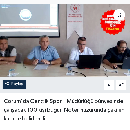
İLÇELER
OTOPARK
TEKNOLOJİ
Paylaş
-
+
A
A
Çorum'da Gençlik Spor İl Müdürlüğü bünyesinde
çalışacak 100 kişi bugün Noter huzurunda çekilen
kura ile belirlendi.