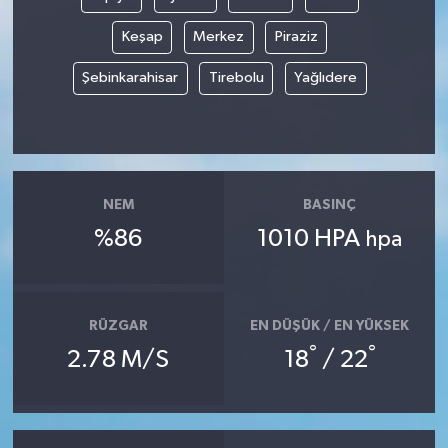
Keşap
Merkez
Piraziz
Şebinkarahisar
Tirebolu
Yağlıdere
NEM
BASINÇ
%86
1010 HPA
hpa
RÜZGAR
EN DÜŞÜK / EN YÜKSEK
°
°
2.78 M/S
18
/ 22