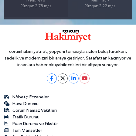
Nem: %78
Nem: %77
Rüzgar: 2.78 m/s
Rüzgar: 2.22 m/s
corumhakimiyetnet, yepyeni temasıyla sizleri buluştururken,
sadelik ve modernizmi bir araya getiriyor. Şatafattan kaçınıyor ve
insanlara haber okuyabilecekleri bir altyapı sunuyor.
Nöbetçi Eczaneler
Hava Durumu
Çorum Namaz Vakitleri
Trafik Durumu
Puan Durumu ve Fikstür
Tüm Manşetler