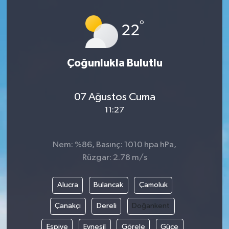
İLÇELER
°
22
OTOPARK
Çoğunlukla Bulutlu
TEKNOLOJİ
07 Ağustos Cuma
11:27
Nem: %86, Basınç: 1010 hpa hPa,
Rüzgar: 2.78 m/s
Alucra
Bulancak
Çamoluk
Çanakçı
Dereli
Doğankent
Espiye
Eynesil
Görele
Güce