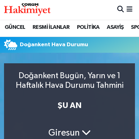
SPOR
Nöbetçi Eczaneler
GÜNCEL
RESMİ İLANLAR
POLİTİKA
ASAYİŞ
SP
POLİTİKA
Hava Durumu
Doğankent Hava Durumu
SAĞLIK
Çorum Namaz Vakitleri
ASAYİŞ
Trafik Durumu
Doğankent Bugün, Yarın ve 1
Haftalık Hava Durumu Tahmini
EKONOMİ
Süper Lig Puan Durumu ve Fikstür
GÜNCEL
Tüm Manşetler
ŞU AN
AKTÜEL
Son Dakika Haberleri
Giresun
EĞİTİM
Haber Arşivi