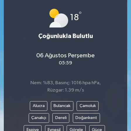
İLÇELER
°
18
OTOPARK
Çoğunlukla Bulutlu
TEKNOLOJİ
06 Ağustos Perşembe
05:59
Nem: %83, Basınç: 1016 hpa hPa,
Rüzgar: 1.39 m/s
Alucra
Bulancak
Çamoluk
Çanakçı
Dereli
Doğankent
Espiye
Eynesil
Görele
Güce