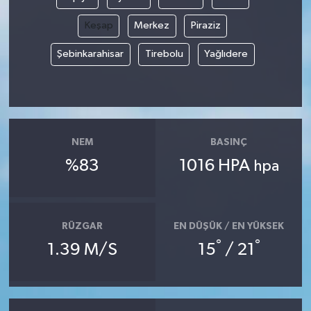
Keşap
Merkez
Piraziz
Şebinkarahisar
Tirebolu
Yağlıdere
NEM
BASINÇ
%83
1016 HPA
hpa
RÜZGAR
EN DÜŞÜK / EN YÜKSEK
°
°
1.39 M/S
15
/ 21