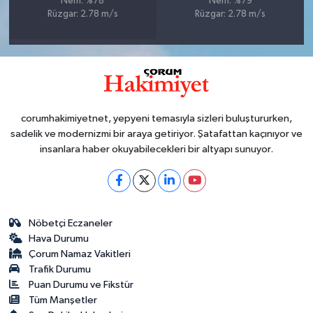
Nem: %78
Nem: %79
Rüzgar: 2.78 m/s
Rüzgar: 2.78 m/s
corumhakimiyetnet, yepyeni temasıyla sizleri buluştururken,
sadelik ve modernizmi bir araya getiriyor. Şatafattan kaçınıyor ve
insanlara haber okuyabilecekleri bir altyapı sunuyor.
Nöbetçi Eczaneler
Hava Durumu
Çorum Namaz Vakitleri
Trafik Durumu
Puan Durumu ve Fikstür
Tüm Manşetler