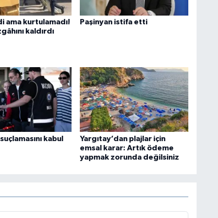
di ama kurtulamadı!
Paşinyan istifa etti
gâhını kaldırdı
 suçlamasını kabul
Yargıtay’dan plajlar için
emsal karar: Artık ödeme
yapmak zorunda değilsiniz