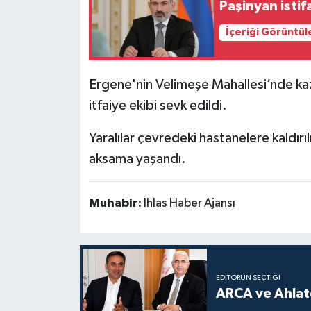
Paşinyan istifa
İçeriği Görüntül
Ergene'nin Velimeşe Mahallesi’nde ka
itfaiye ekibi sevk edildi.
Yaralılar çevredeki hastanelere kaldır
aksama yaşandı.
Muhabir:
İhlas Haber Ajansı
EDITÖRÜN SEÇTIĞI
ARCA ve Ahlatc