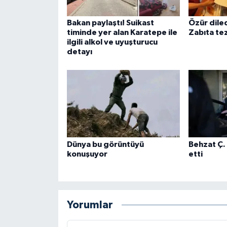
Bakan paylaştı! Suikast
Özür dile
timinde yer alan Karatepe ile
Zabıta tez
ilgili alkol ve uyuşturucu
detayı
Dünya bu görüntüyü
Behzat Ç.
konuşuyor
etti
Yorumlar