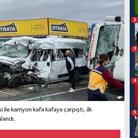
2
3
4
i ile kamyon kafa kafaya çarpıştı, ilk
5
alandı.