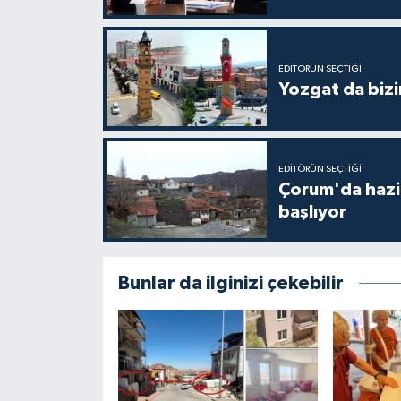
EDITÖRÜN SEÇTIĞI
Yozgat da bizi
EDITÖRÜN SEÇTIĞI
Çorum'da hazine
başlıyor
Bunlar da ilginizi çekebilir