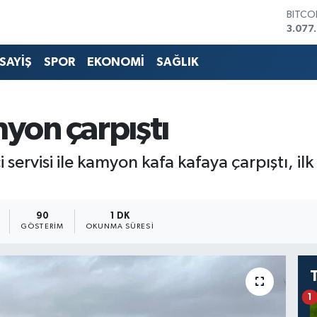
BITCO
3.077
DOLA
47,6
SAYİŞ
SPOR
EKONOMİ
SAĞLIK
EURO
55,0
STERL
64,23
amyon çarpıştı
GRAM 
6513.
BİST1
i servisi ile kamyon kafa kafaya çarpıştı, i
13.79
90
1 DK
GÖSTERIM
OKUNMA SÜRESI
1