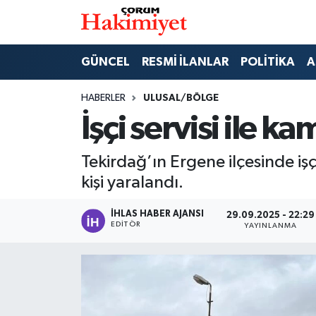
SPOR
Nöbetçi Eczaneler
GÜNCEL
RESMİ İLANLAR
POLİTİKA
A
POLİTİKA
Hava Durumu
HABERLER
ULUSAL/BÖLGE
İşçi servisi ile k
SAĞLIK
Çorum Namaz Vakitleri
Tekirdağ’ın Ergene ilçesinde işç
ASAYİŞ
Trafik Durumu
kişi yaralandı.
EKONOMİ
Süper Lig Puan Durumu ve Fikstür
İHLAS HABER AJANSI
29.09.2025 - 22:29
EDITÖR
YAYINLANMA
GÜNCEL
Tüm Manşetler
AKTÜEL
Son Dakika Haberleri
EĞİTİM
Haber Arşivi