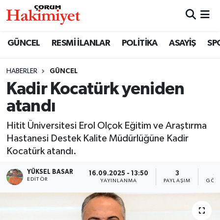
SPOR
Nöbetçi Eczaneler
GÜNCEL
RESMİ İLANLAR
POLİTİKA
ASAYİŞ
SP
POLİTİKA
Hava Durumu
HABERLER
GÜNCEL
Kadir Kocatürk yeniden
SAĞLIK
Çorum Namaz Vakitleri
atandı
ASAYİŞ
Trafik Durumu
Hitit Üniversitesi Erol Olçok Eğitim ve Araştırma
EKONOMİ
Süper Lig Puan Durumu ve Fikstür
Hastanesi Destek Kalite Müdürlüğüne Kadir
Kocatürk atandı.
GÜNCEL
Tüm Manşetler
YÜKSEL BASAR
16.09.2025 - 13:50
3
3
EDITÖR
YAYINLANMA
PAYLAŞIM
GÖS
AKTÜEL
Son Dakika Haberleri
EĞİTİM
Haber Arşivi