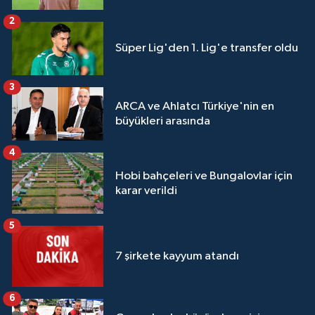
2
Süper Lig'den 1. Lig'e transfer oldu
3
ARCA ve Ahlatcı Türkiye'nin en
büyükleri arasında
4
Hobi bahçeleri ve Bungalovlar için
karar verildi
5
7 şirkete kayyum atandı
6