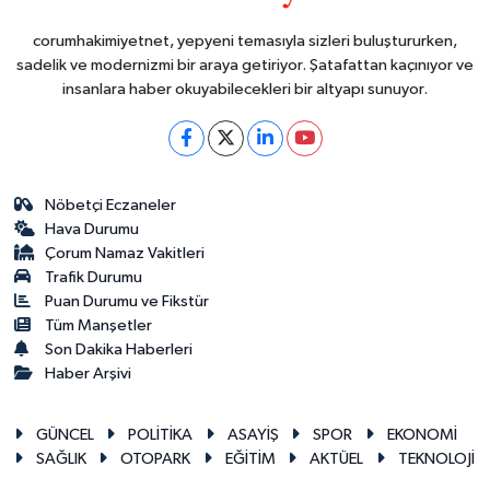
corumhakimiyetnet, yepyeni temasıyla sizleri buluştururken,
sadelik ve modernizmi bir araya getiriyor. Şatafattan kaçınıyor ve
insanlara haber okuyabilecekleri bir altyapı sunuyor.
Nöbetçi Eczaneler
Hava Durumu
Çorum Namaz Vakitleri
Trafik Durumu
Puan Durumu ve Fikstür
Tüm Manşetler
Son Dakika Haberleri
Haber Arşivi
GÜNCEL
POLİTİKA
ASAYİŞ
SPOR
EKONOMİ
SAĞLIK
OTOPARK
EĞİTİM
AKTÜEL
TEKNOLOJİ