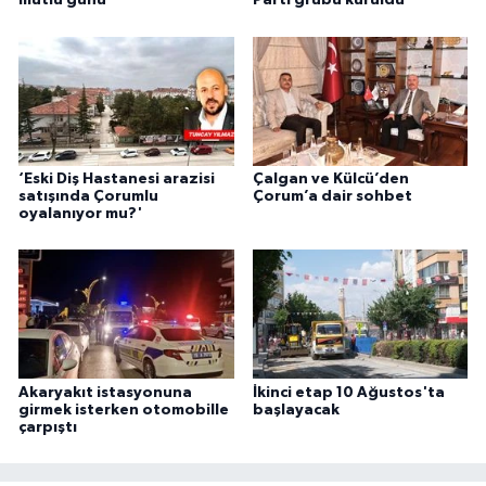
mutlu günü
Parti grubu kuruldu
‘Eski Diş Hastanesi arazisi
Çalgan ve Külcü’den
satışında Çorumlu
Çorum’a dair sohbet
oyalanıyor mu?'
Akaryakıt istasyonuna
İkinci etap 10 Ağustos'ta
girmek isterken otomobille
başlayacak
çarpıştı