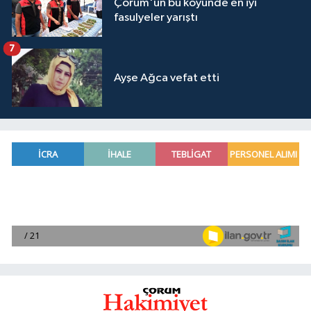
Çorum'un bu köyünde en iyi
fasulyeler yarıştı
7
Ayşe Ağca vefat etti