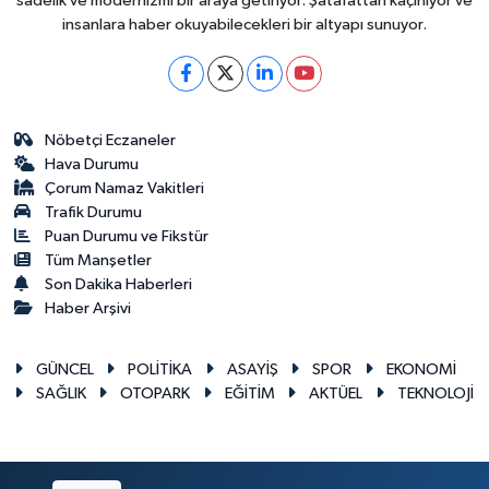
sadelik ve modernizmi bir araya getiriyor. Şatafattan kaçınıyor ve
insanlara haber okuyabilecekleri bir altyapı sunuyor.
Nöbetçi Eczaneler
Hava Durumu
Çorum Namaz Vakitleri
Trafik Durumu
Puan Durumu ve Fikstür
Tüm Manşetler
Son Dakika Haberleri
Haber Arşivi
GÜNCEL
POLİTİKA
ASAYİŞ
SPOR
EKONOMİ
SAĞLIK
OTOPARK
EĞİTİM
AKTÜEL
TEKNOLOJİ