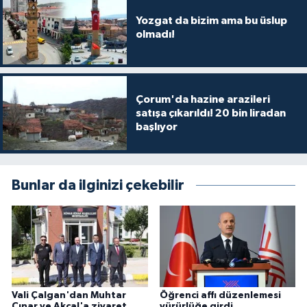
Yozgat da bizim ama bu üslup
olmadı!
Çorum'da hazine arazileri
satışa çıkarıldı! 20 bin liradan
başlıyor
Bunlar da ilginizi çekebilir
Vali Çalgan'dan Muhtar
Öğrenci affı düzenlemesi
Çınar ve Akçal'a ziyaret
yürürlüğe girdi