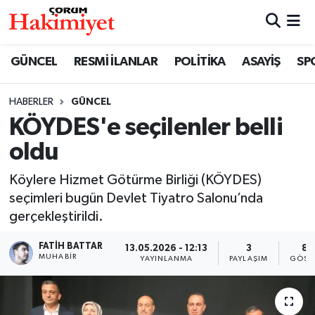
SPOR
Nöbetçi Eczaneler
GÜNCEL
RESMİ İLANLAR
POLİTİKA
ASAYİŞ
SP
POLİTİKA
Hava Durumu
HABERLER
GÜNCEL
KÖYDES'e seçilenler belli
SAĞLIK
Çorum Namaz Vakitleri
oldu
ASAYİŞ
Trafik Durumu
Köylere Hizmet Götürme Birliği (KÖYDES)
EKONOMİ
Süper Lig Puan Durumu ve Fikstür
seçimleri bugün Devlet Tiyatro Salonu’nda
gerçekleştirildi.
GÜNCEL
Tüm Manşetler
FATIH BATTAR
13.05.2026 - 12:13
3
86
MUHABIR
YAYINLANMA
PAYLAŞIM
GÖST
AKTÜEL
Son Dakika Haberleri
EĞİTİM
Haber Arşivi