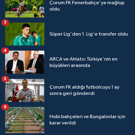
Çorum FK Fenerbahçe'ye mağlup
oldu
3
Süper Lig'den 1. Lig'e transfer oldu
4
ARCA ve Ahlatcı Türkiye'nin en
büyükleri arasında
5
Çorum FK aldığı futbolcuyu 1 ay
sonra geri gönderdi
6
Hobi bahçeleri ve Bungalovlar için
karar verildi