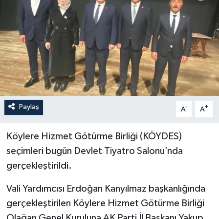
İLÇELER
OTOPARK
TEKNOLOJİ
Paylaş
-
+
A
A
Köylere Hizmet Götürme Birliği (KÖYDES)
seçimleri bugün Devlet Tiyatro Salonu’nda
gerçekleştirildi.
Vali Yardımcısı Erdoğan Kanyılmaz başkanlığında
gerçekleştirilen Köylere Hizmet Götürme Birliği
Olağan Genel Kuruluna AK Parti İl Başkanı Yakup