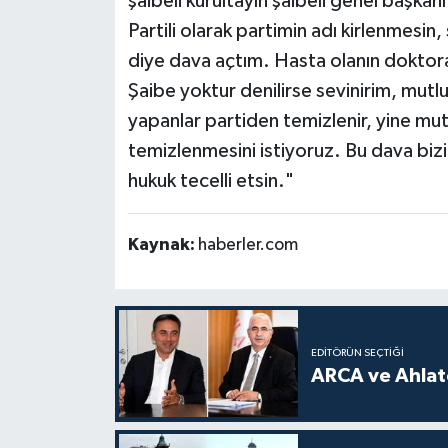
şaibeli kurultayın şaibeli genel başkan
Partili olarak partimin adı kirlenmesin
diye dava açtım. Hasta olanın dokto
Şaibe yoktur denilirse sevinirim, mutl
yapanlar partiden temizlenir, yine mut
temizlenmesini istiyoruz. Bu dava bizi
hukuk tecelli etsin."
Kaynak:
haberler.com
EDITÖRÜN SEÇTIĞI
ARCA ve Ahlatc