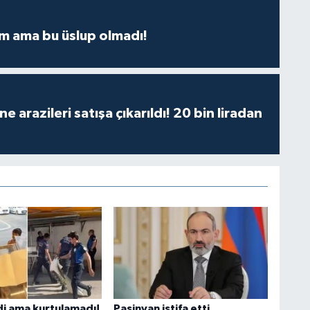
m ama bu üslup olmadı!
 arazileri satışa çıkarıldı! 20 bin liradan
di ama kurtulamadı!
Paşinyan istifa etti