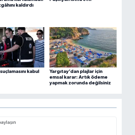
gâhını kaldırdı
 suçlamasını kabul
Yargıtay’dan plajlar için
emsal karar: Artık ödeme
yapmak zorunda değilsiniz