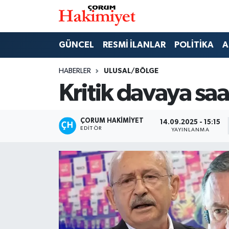
SPOR
Nöbetçi Eczaneler
GÜNCEL
RESMİ İLANLAR
POLİTİKA
A
POLİTİKA
Hava Durumu
HABERLER
ULUSAL/BÖLGE
Kritik davaya saa
SAĞLIK
Çorum Namaz Vakitleri
ASAYİŞ
Trafik Durumu
ÇORUM HAKIMIYET
14.09.2025 - 15:15
EDITÖR
YAYINLANMA
EKONOMİ
Süper Lig Puan Durumu ve Fikstür
GÜNCEL
Tüm Manşetler
AKTÜEL
Son Dakika Haberleri
EĞİTİM
Haber Arşivi