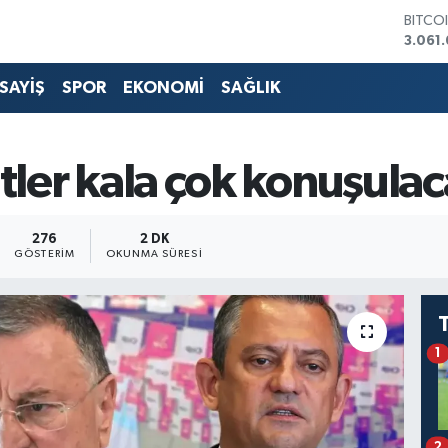
DOLA
47,67
EURO
55,04
SAYİŞ
SPOR
EKONOMİ
SAĞLIK
STERL
64,21
GRAM 
6510.
tler kala çok konuşulac
BİST1
13.79
BITCO
276
2 DK
3.061
GÖSTERIM
OKUNMA SÜRESI
1
2