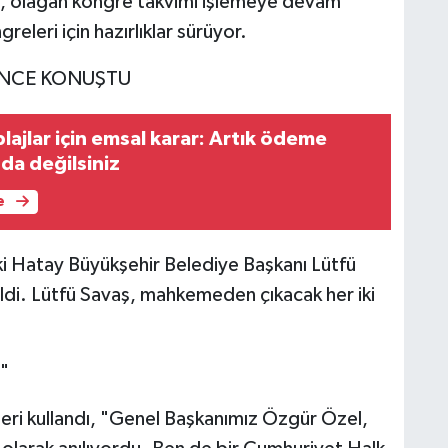
n, olağan kongre takvimi işlemeye devam
greleri için hazırlıklar sürüyor.
ÖNCE KONUŞTU
lajlar için emsal karar: Artık ödeme
a değilsiniz
e
i Hatay Büyükşehir Belediye Başkanı Lütfü
ldi. Lütfü Savaş, mahkemeden çıkacak her iki
"
eri kullandı, "Genel Başkanımız Özgür Özel,