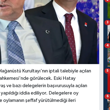
3
4
ağanüstü Kurultayı'nın iptali talebiyle açılan
5
Mahkemesi'nde görülecek. Eski Hatay
aş ve bazı delegelerin başvurusuyla açılan
yapıldığı iddia ediliyor. Delegelere oy
6
ve oylamanın şeffaf yürütülmediği ileri