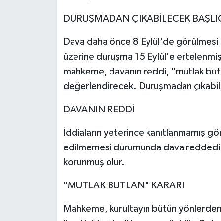
DURUŞMADAN ÇIKABİLECEK BAŞLI
Dava daha önce 8 Eylül'de görülmesi p
üzerine duruşma 15 Eylül'e ertelenmi
mahkeme, davanın reddi, "mutlak butlan"
değerlendirecek. Duruşmadan çıkabile
DAVANIN REDDİ
İddiaların yeterince kanıtlanmamış g
edilmemesi durumunda dava reddedile
korunmuş olur.
"MUTLAK BUTLAN" KARARI
Mahkeme
, kurultayın bütün yönlerde