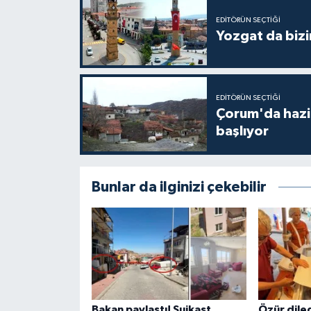
EDITÖRÜN SEÇTIĞI
Yozgat da bizi
EDITÖRÜN SEÇTIĞI
Çorum'da hazine
başlıyor
Bunlar da ilginizi çekebilir
Bakan paylaştı! Suikast
Özür dile