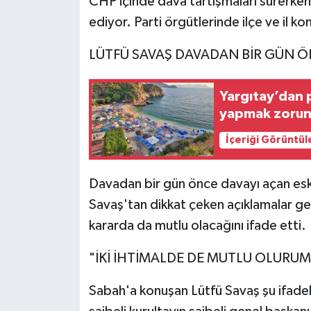
CHP içinde dava tartışmaları sürerke
ediyor. Parti örgütlerinde ilçe ve il kon
LÜTFÜ SAVAŞ DAVADAN BİR GÜN 
Yargıtay’dan p
yapmak zorund
İçeriği Görüntül
Davadan bir gün önce davayı açan esk
Savaş'tan dikkat çeken açıklamalar ge
kararda da mutlu olacağını ifade etti.
"İKİ İHTİMALDE DE MUTLU OLURUM
Sabah'a konuşan Lütfü Savaş şu ifadel