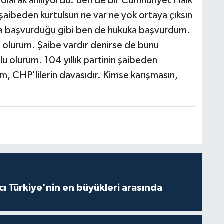
ı olarak anılıyordu. Ben de bir Cumhuriyet Halk
, şaibeden kurtulsun ne var ne yok ortaya çıksın
ra başvurduğu gibi ben de hukuka başvurdum.
u olurum. Şaibe vardır denirse de bunu
lu olurum. 104 yıllık partinin şaibeden
m, CHP'lilerin davasıdır. Kimse karışmasın,
ı Türkiye'nin en büyükleri arasında