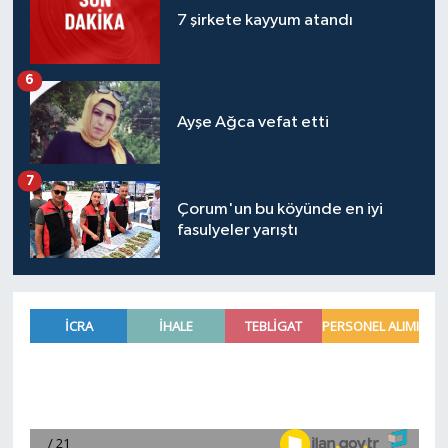
7 şirkete kayyum atandı
6
Ayşe Ağca vefat etti
7
Çorum'un bu köyünde en iyi
fasulyeler yarıştı