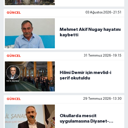
İLÇELER
GÜNCEL
03 Ağustos 2026 - 21:51
OTOPARK
Mehmet Akif Nugay hayatını
kaybetti
TEKNOLOJİ
GÜNCEL
31 Temmuz 2026 - 19:15
Hilmi Demir için mevlid-i
şerif okutuldu
GÜNCEL
29 Temmuz 2026 - 13:30
Okullarda mescit
uygulamasına Diyanet-
Sen'den destek