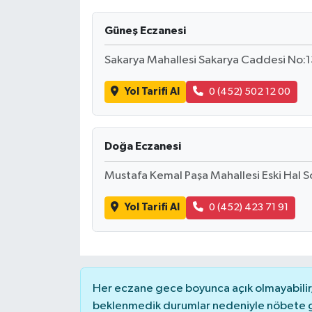
İLÇELER
Güneş Eczanesi
Sakarya Mahallesi Sakarya Caddesi No:1
OTOPARK
Yol Tarifi Al
0 (452) 502 12 00
TEKNOLOJİ
Doğa Eczanesi
Mustafa Kemal Paşa Mahallesi Eski Hal S
Yol Tarifi Al
0 (452) 423 71 91
Her eczane gece boyunca açık olmayabilir, 
beklenmedik durumlar nedeniyle nöbete g