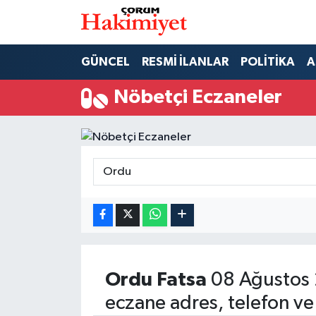
SPOR
Nöbetçi Eczaneler
GÜNCEL
RESMİ İLANLAR
POLİTİKA
A
POLİTİKA
Hava Durumu
Nöbetçi Eczaneler
SAĞLIK
Çorum Namaz Vakitleri
ASAYİŞ
Trafik Durumu
EKONOMİ
Süper Lig Puan Durumu ve Fikstür
GÜNCEL
Tüm Manşetler
AKTÜEL
Son Dakika Haberleri
Ordu
Fatsa
08 Ağustos 
eczane adres, telefon ve
EĞİTİM
Haber Arşivi