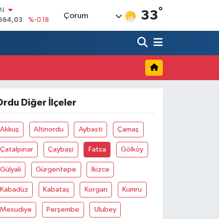
°
IN
33
Çorum
.664,03
%-0.18
R
36
%0.18
10
%0.32
İN
11
%0.38
ALTIN
55
%0.03
rdu Diğer İlçeler
00
9
%-14
Akkuş
Altinordu
Aybasti
Çamaş
Çatalpinar
Çaybaşi
Fatsa
Gölköy
Gülyali
Gürgentepe
İkizce
Kabadüz
Kabataş
Korgan
Kumru
Mesudiye
Perşembe
Ulubey