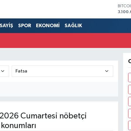
BITCO
3.100
DOLA
47,74
SAYİŞ
SPOR
EKONOMİ
SAĞLIK
EURO
55,25
STERL
64,48
GRAM 
6660.
O
BİST1
13.77
2026 Cumartesi nöbetçi
 konumları