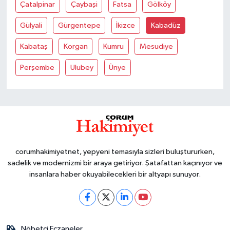
Çatalpinar
Çaybaşi
Fatsa
Gölköy
Gülyali
Gürgentepe
İkizce
Kabadüz
Kabataş
Korgan
Kumru
Mesudiye
Perşembe
Ulubey
Ünye
corumhakimiyetnet, yepyeni temasıyla sizleri buluştururken,
sadelik ve modernizmi bir araya getiriyor. Şatafattan kaçınıyor ve
insanlara haber okuyabilecekleri bir altyapı sunuyor.
Nöbetçi Eczaneler