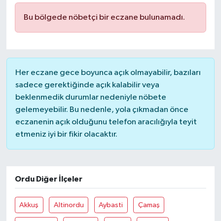
Bu bölgede nöbetçi bir eczane bulunamadı.
İLÇELER
OTOPARK
TEKNOLOJİ
Her eczane gece boyunca açık olmayabilir, bazıları
sadece gerektiğinde açık kalabilir veya
beklenmedik durumlar nedeniyle nöbete
gelemeyebilir. Bu nedenle, yola çıkmadan önce
eczanenin açık olduğunu telefon aracılığıyla teyit
etmeniz iyi bir fikir olacaktır.
Ordu Diğer İlçeler
Akkuş
Altinordu
Aybasti
Çamaş