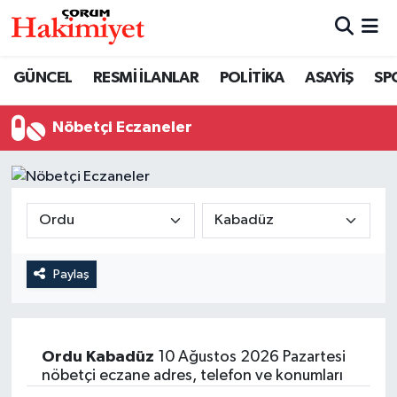
SPOR
Nöbetçi Eczaneler
GÜNCEL
RESMİ İLANLAR
POLİTİKA
ASAYİŞ
SP
POLİTİKA
Hava Durumu
Nöbetçi Eczaneler
SAĞLIK
Çorum Namaz Vakitleri
ASAYİŞ
Trafik Durumu
EKONOMİ
Süper Lig Puan Durumu ve Fikstür
Paylaş
GÜNCEL
Tüm Manşetler
AKTÜEL
Son Dakika Haberleri
Ordu
Kabadüz
10 Ağustos 2026 Pazartesi
nöbetçi eczane adres, telefon ve konumları
EĞİTİM
Haber Arşivi