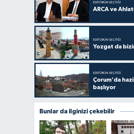
EDITÖRÜN SEÇTIĞI
ARCA ve Ahlatc
EDITÖRÜN SEÇTIĞI
Yozgat da bizi
EDITÖRÜN SEÇTIĞI
Çorum'da hazine
başlıyor
Bunlar da ilginizi çekebilir