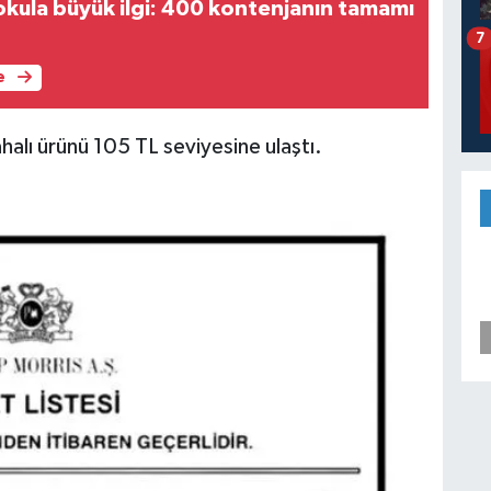
kula büyük ilgi: 400 kontenjanın tamamı
7
e
ahalı ürünü 105 TL seviyesine ulaştı.