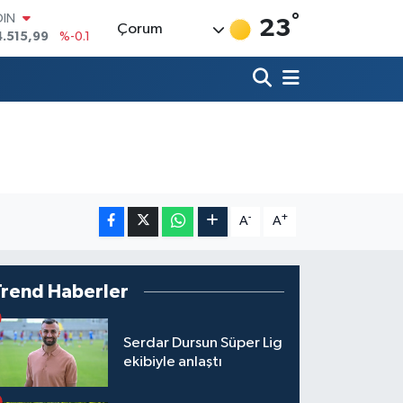
4.515,99
%-0.1
°
23
Çorum
AR
436
%0.18
O
510
%0.32
LİN
811
%0.38
 ALTIN
.55
%0
100
79
%-14
-
+
A
A
Trend Haberler
Serdar Dursun Süper Lig
ekibiyle anlaştı