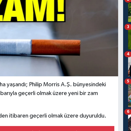
3
4
5
aha yaşandı; Philip Morris A.Ş. bünyesindeki
ibarıyla geçerli olmak üzere yeni bir zam
6
inden itibaren geçerli olmak üzere duyuruldu.