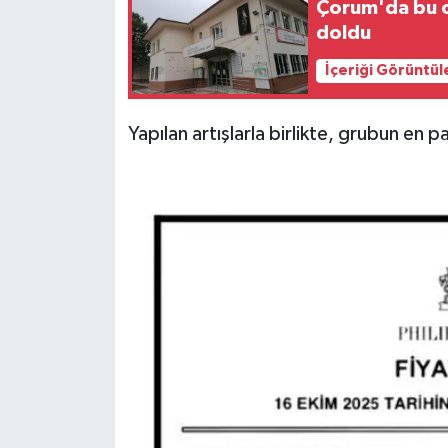
Çorum'da bu o
doldu
İçeriği Görüntül
Yapılan artışlarla birlikte, grubun en p