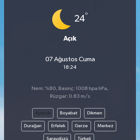
İLÇELER
°
24
OTOPARK
Açık
TEKNOLOJİ
07 Ağustos Cuma
18:24
Nem: %80, Basınç: 1008 hpa hPa,
Rüzgar: 0.83 m/s
Ayancık
Boyabat
Dikmen
Durağan
Erfelek
Gerze
Merkez
Saraydüzü
Türkeli