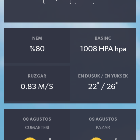
NEM
BASINÇ
%80
1008 HPA
hpa
RÜZGAR
EN DÜŞÜK / EN YÜKSEK
°
°
0.83 M/S
22
/ 26
08 AĞUSTOS
09 AĞUSTOS
CUMARTESI
PAZAR