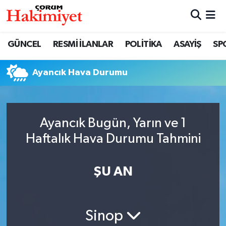
SPOR
Nöbetçi Eczaneler
GÜNCEL
RESMİ İLANLAR
POLİTİKA
ASAYİŞ
SP
POLİTİKA
Hava Durumu
Ayancık Hava Durumu
SAĞLIK
Çorum Namaz Vakitleri
ASAYİŞ
Trafik Durumu
Ayancık Bugün, Yarın ve 1
Haftalık Hava Durumu Tahmini
EKONOMİ
Süper Lig Puan Durumu ve Fikstür
GÜNCEL
Tüm Manşetler
ŞU AN
AKTÜEL
Son Dakika Haberleri
Sinop
EĞİTİM
Haber Arşivi