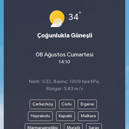
İLÇELER
°
34
OTOPARK
Çoğunlukla Güneşli
TEKNOLOJİ
08 Ağustos Cumartesi
14:10
Nem: %32, Basınç: 1009 hpa hPa,
Rüzgar: 5.83 m/s
Çerkezköy
Çorlu
Ergene
Hayrabolu
Kapaklı
Malkara
Marmaraereğlisi
Muratlı
Saray