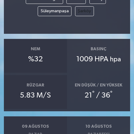
Süleymanpaşa
Şarköy
NEM
BASINÇ
%32
1009 HPA
hpa
RÜZGAR
EN DÜŞÜK / EN YÜKSEK
°
°
5.83 M/S
21
/ 36
09 AĞUSTOS
10 AĞUSTOS