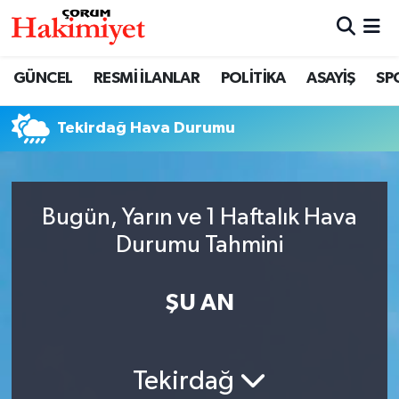
SPOR
Nöbetçi Eczaneler
GÜNCEL
RESMİ İLANLAR
POLİTİKA
ASAYİŞ
SP
POLİTİKA
Hava Durumu
Tekirdağ Hava Durumu
SAĞLIK
Çorum Namaz Vakitleri
ASAYİŞ
Trafik Durumu
Bugün, Yarın ve 1 Haftalık Hava
Durumu Tahmini
EKONOMİ
Süper Lig Puan Durumu ve Fikstür
GÜNCEL
Tüm Manşetler
ŞU AN
AKTÜEL
Son Dakika Haberleri
Tekirdağ
EĞİTİM
Haber Arşivi