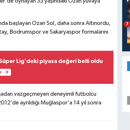
er'de oynayan 33 yaşındaki Ozan yuvaya
nda başlayan Ozan Sol, daha sonra Altınordu,
7
tay, Bodrumspor ve Sakaryaspor formalarını
üper Lig'deki piyasa değeri belli oldu
e
rmadan vazgeçmeyen deneyimli futbolcu
012'de ayrıldığı Muğlaspor'a 14 yıl sonra