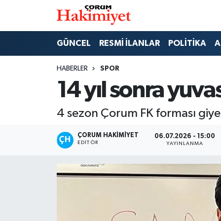
SPOR
Nöbetçi Eczaneler
GÜNCEL
RESMİ İLANLAR
POLİTİKA
A
POLİTİKA
Hava Durumu
HABERLER
SPOR
14 yıl sonra yuva
SAĞLIK
Çorum Namaz Vakitleri
4 sezon Çorum FK forması giyen
ASAYİŞ
Trafik Durumu
ÇORUM HAKIMIYET
06.07.2026 - 15:00
EKONOMİ
Süper Lig Puan Durumu ve Fikstür
EDITÖR
YAYINLANMA
GÜNCEL
Tüm Manşetler
AKTÜEL
Son Dakika Haberleri
EĞİTİM
Haber Arşivi