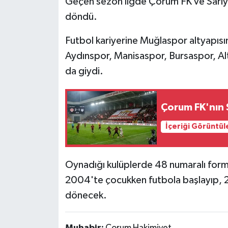
Geçen sezon ligde Çorum FK ve Sarıy
döndü.
Futbol kariyerine Muğlaspor altyapısı
Aydınspor, Manisaspor, Bursaspor, Al
da giydi.
Çorum FK'nın S
İçeriği Görüntül
Oynadığı kulüplerde 48 numaralı fo
2004'te çocukken futbola başlayıp, 2
dönecek.
Muhabir:
Çorum Hakimiyet