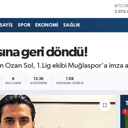
BITCO
3.075.
DOLA
47,60
SAYİŞ
SPOR
EKONOMİ
SAĞLIK
EURO
55,02
STERLİ
64,23
sına geri döndü!
GRAM 
6513.9
BİST1
 Ozan Sol, 1.Lig ekibi Muğlaspor'a imza a
13.768
6
13.3K
1 DK
PAYLAŞIM
GÖSTERIM
OKUNMA SÜRESI
1