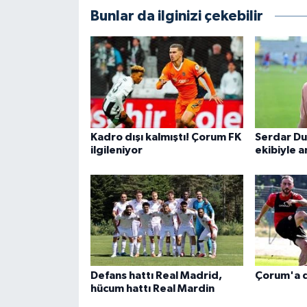
Bunlar da ilginizi çekebilir
Kadro dışı kalmıştı! Çorum FK
Serdar Du
ilgileniyor
ekibiyle a
Defans hattı Real Madrid,
Çorum'a d
hücum hattı Real Mardin