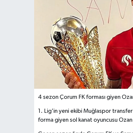
İLÇELER
OTOPARK
TEKNOLOJİ
4 sezon Çorum FK forması giyen Ozan 
1. Lig'in yeni ekibi Muğlaspor transferd
forma giyen sol kanat oyuncusu Ozan 