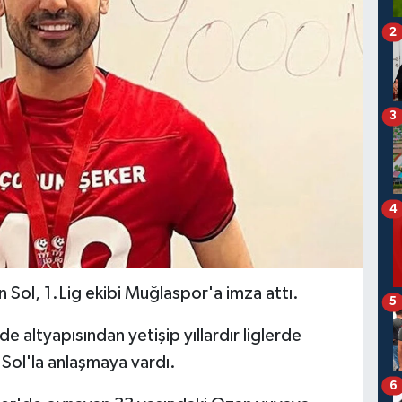
2
3
4
Sol, 1.Lig ekibi Muğlaspor'a imza attı.
5
e altyapısından yetişip yıllardır liglerde
Sol'la anlaşmaya vardı.
6