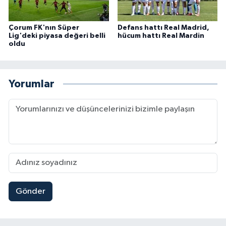
Çorum FK'nın Süper
Defans hattı Real Madrid,
Lig'deki piyasa değeri belli
hücum hattı Real Mardin
oldu
Yorumlar
Gönder