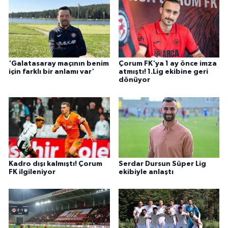
'Galatasaray maçının benim
Çorum FK'ya 1 ay önce imza
için farklı bir anlamı var'
atmıştı! 1.Lig ekibine geri
dönüyor
Kadro dışı kalmıştı! Çorum
Serdar Dursun Süper Lig
FK ilgileniyor
ekibiyle anlaştı