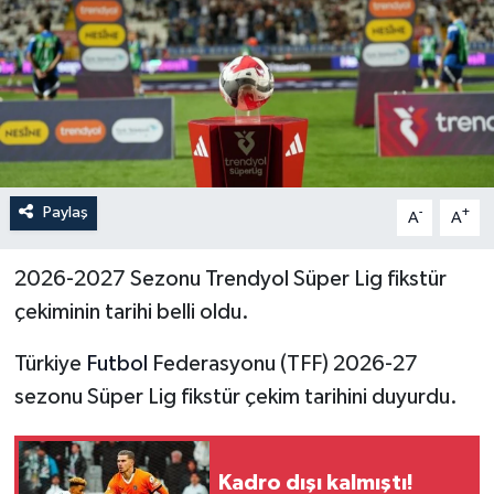
İLÇELER
OTOPARK
TEKNOLOJİ
Paylaş
-
+
A
A
2026-2027 Sezonu Trendyol Süper Lig fikstür
çekiminin tarihi belli oldu.
Türkiye
Futbol
Federasyonu (TFF) 2026-27
sezonu Süper Lig fikstür çekim tarihini duyurdu.
Kadro dışı kalmıştı!