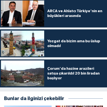
ARCA ve Ahlatcı Türkiye'nin en
büyükleri arasında
Yozgat da bizim ama bu üslup
olmadı!
Çorum'da hazine arazileri
satışa çıkarıldı! 20 bin liradan
başlıyor
Bunlar da ilginizi çekebilir