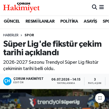
SPOR
Nöbetçi Eczaneler
GÜNCEL
RESMİ İLANLAR
POLİTİKA
ASAYİŞ
SP
POLİTİKA
Hava Durumu
HABERLER
SPOR
Süper Lig'de fikstür çekim
SAĞLIK
Çorum Namaz Vakitleri
tarihi açıklandı
ASAYİŞ
Trafik Durumu
2026-2027 Sezonu Trendyol Süper Lig fikstür
EKONOMİ
Süper Lig Puan Durumu ve Fikstür
çekiminin tarihi belli oldu.
ÇORUM HAKIMIYET
06.07.2026 - 14:15
3
GÜNCEL
Tüm Manşetler
EDITÖR
YAYINLANMA
PAYLAŞIM
AKTÜEL
Son Dakika Haberleri
EĞİTİM
Haber Arşivi