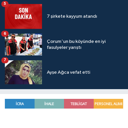
5
7 şirkete kayyum atandı
6
Çorum'un bu köyünde en iyi
fasulyeler yarıştı
7
Ayşe Ağca vefat etti