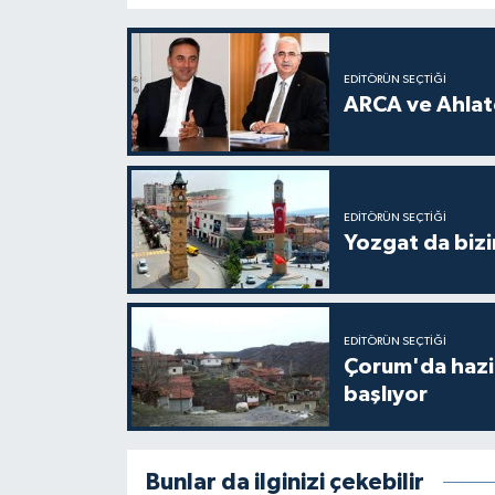
EDITÖRÜN SEÇTIĞI
ARCA ve Ahlatc
EDITÖRÜN SEÇTIĞI
Yozgat da bizi
EDITÖRÜN SEÇTIĞI
Çorum'da hazine
başlıyor
Bunlar da ilginizi çekebilir