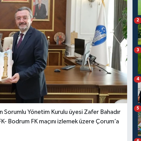
2
3
4
5
n Sorumlu Yönetim Kurulu üyesi Zafer Bahadır
FK- Bodrum FK maçını izlemek üzere Çorum’a