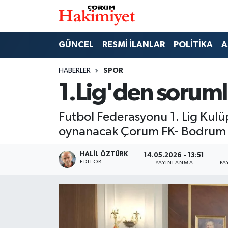
SPOR
Nöbetçi Eczaneler
GÜNCEL
RESMİ İLANLAR
POLİTİKA
A
POLİTİKA
Hava Durumu
HABERLER
SPOR
1.Lig'den soruml
SAĞLIK
Çorum Namaz Vakitleri
Futbol Federasyonu 1. Lig Kul
ASAYİŞ
Trafik Durumu
oynanacak Çorum FK- Bodrum F
EKONOMİ
Süper Lig Puan Durumu ve Fikstür
HALIL ÖZTÜRK
14.05.2026 - 13:51
EDITÖR
YAYINLANMA
PA
GÜNCEL
Tüm Manşetler
AKTÜEL
Son Dakika Haberleri
EĞİTİM
Haber Arşivi