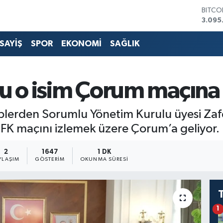
BITCO
3.095
DOLA
47,74
SAYİŞ
SPOR
EKONOMİ
SAĞLIK
EURO
55,25
STERL
64,48
u o isim Çorum maçına 
GRAM 
6660.
BİST1
üplerden Sorumlu Yönetim Kurulu üyesi Zaf
13.77
K maçını izlemek üzere Çorum’a geliyor.
2
1647
1 DK
YLAŞIM
GÖSTERIM
OKUNMA SÜRESI
1