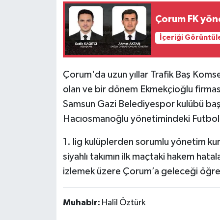
Çorum FK yönet
İçeriği Görüntül
Çorum'da uzun yıllar Trafik Baş Komse
olan ve bir dönem Ekmekçioğlu firma
Samsun Gazi Belediyespor kulübü başk
Hacıosmanoğlu yönetimindeki Futbol
1. lig kulüplerden sorumlu yönetim kur
siyahlı takımın ilk maçtaki hakem hata
izlemek üzere Çorum’a geleceği öğren
Muhabir:
Halil Öztürk