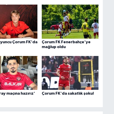
oyuncu Çorum FK'da
Çorum FK Fenerbahçe'ye
mağlup oldu
ray maçına hazırız'
Çorum FK'da sakatlık şoku!