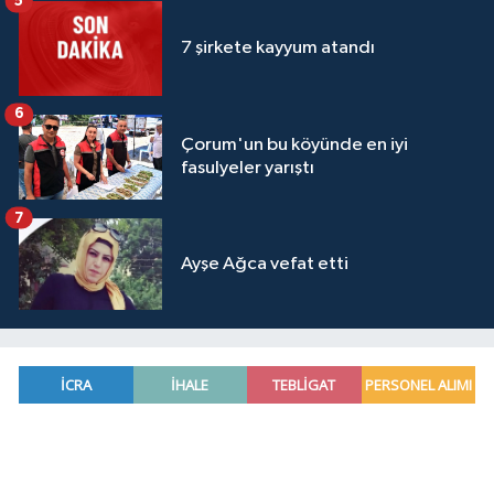
5
7 şirkete kayyum atandı
6
Çorum'un bu köyünde en iyi
fasulyeler yarıştı
7
Ayşe Ağca vefat etti