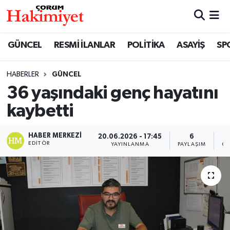
SPOR
Nöbetçi Eczaneler
GÜNCEL
RESMİ İLANLAR
POLİTİKA
ASAYİŞ
SP
POLİTİKA
Hava Durumu
HABERLER
GÜNCEL
36 yaşındaki genç hayatını
SAĞLIK
Çorum Namaz Vakitleri
kaybetti
ASAYİŞ
Trafik Durumu
HABER MERKEZI
20.06.2026 - 17:45
6
EKONOMİ
Süper Lig Puan Durumu ve Fikstür
EDITÖR
YAYINLANMA
PAYLAŞIM
GÖ
GÜNCEL
Tüm Manşetler
AKTÜEL
Son Dakika Haberleri
EĞİTİM
Haber Arşivi