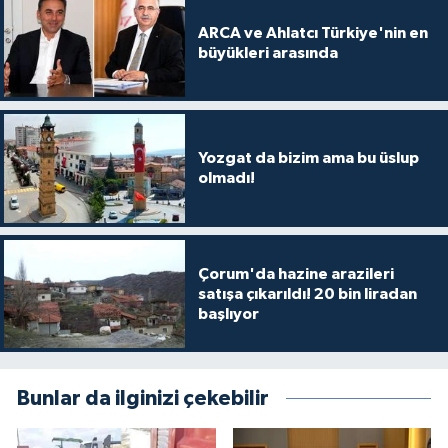
ARCA ve Ahlatcı Türkiye'nin en
büyükleri arasında
Yozgat da bizim ama bu üslup
olmadı!
Çorum'da hazine arazileri
satışa çıkarıldı! 20 bin liradan
başlıyor
Bunlar da ilginizi çekebilir