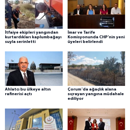
İtfaiye ekipleri yangından
İmar ve Tarife
kurtardıkları kaplumbağayı
Komisyonunda CHP’nin yeni
suyla serinletti
üyeleri belirlendi
Ahlatcı bu ülkeye altın
Çorum'da ağaçlık alana
rafinerisi açtı
sıçrayan yangına müdahale
ediliyor