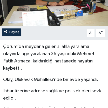
İLÇELER
OTOPARK
Paylaş
-
+
TEKNOLOJİ
A
A
Çorum’da meydana gelen silahla yaralama
olayında ağır yaralanan 36 yaşındaki Mehmet
Fatih Atmaca, kaldırıldığı hastanede hayatını
kaybetti.
Olay, Ulukavak Mahallesi’nde bir evde yaşandı.
İhbar üzerine adrese sağlık ve polis ekipleri sevk
edildi.