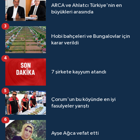
ARCA ve Ahlatcı Türkiye'nin en
büyükleri arasında
3
Hobi bahçeleri ve Bungalovlar için
karar verildi
4
7 şirkete kayyum atandı
5
Çorum'un bu köyünde en iyi
fasulyeler yarıştı
6
Ayşe Ağca vefat etti