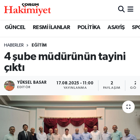
SPOR
Nöbetçi Eczaneler
GÜNCEL
RESMİ İLANLAR
POLİTİKA
ASAYİŞ
SP
POLİTİKA
Hava Durumu
HABERLER
EĞİTİM
4 şube müdürünün tayini
SAĞLIK
Çorum Namaz Vakitleri
çıktı
ASAYİŞ
Trafik Durumu
YÜKSEL BASAR
17.08.2025 - 11:00
2
24
EKONOMİ
Süper Lig Puan Durumu ve Fikstür
EDITÖR
YAYINLANMA
PAYLAŞIM
GÖST
GÜNCEL
Tüm Manşetler
AKTÜEL
Son Dakika Haberleri
EĞİTİM
Haber Arşivi