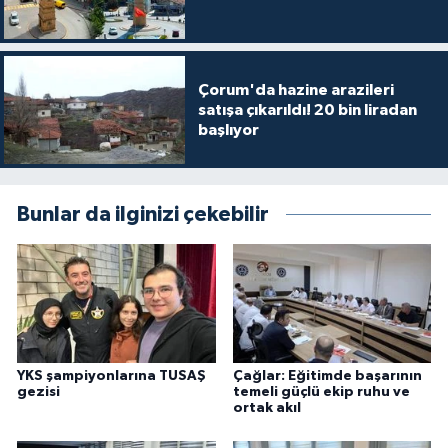
Çorum'da hazine arazileri
satışa çıkarıldı! 20 bin liradan
başlıyor
Bunlar da ilginizi çekebilir
YKS şampiyonlarına TUSAŞ
Çağlar: Eğitimde başarının
gezisi
temeli güçlü ekip ruhu ve
ortak akıl