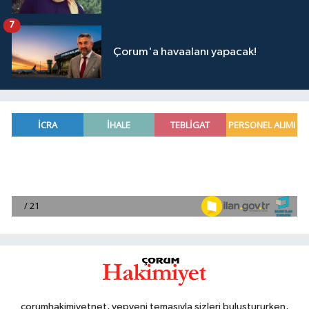
7
Çorum'a havaalanı yapacak!
corumhakimiyetnet, yepyeni temasıyla sizleri buluştururken,