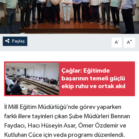
İLÇELER
OTOPARK
Paylaş
-
+
TEKNOLOJİ
A
A
Çağlar: Eğitimde
başarının temeli güçlü
ekip ruhu ve ortak akıl
İl Millî Eğitim Müdürlüğü’nde görev yaparken
farklı illere tayinleri çıkan Şube Müdürleri Bennan
Faydacı, Hacı Hüseyin Asar, Ömer Özdemir ve
Kutluhan Cüce için veda programı düzenlendi.