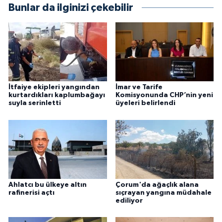
Bunlar da ilginizi çekebilir
İtfaiye ekipleri yangından
İmar ve Tarife
kurtardıkları kaplumbağayı
Komisyonunda CHP’nin yeni
suyla serinletti
üyeleri belirlendi
Ahlatcı bu ülkeye altın
Çorum'da ağaçlık alana
rafinerisi açtı
sıçrayan yangına müdahale
ediliyor