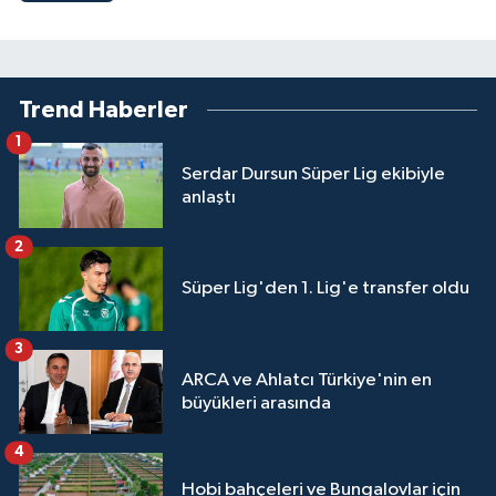
Trend Haberler
1
Serdar Dursun Süper Lig ekibiyle
anlaştı
2
Süper Lig'den 1. Lig'e transfer oldu
3
ARCA ve Ahlatcı Türkiye'nin en
büyükleri arasında
4
Hobi bahçeleri ve Bungalovlar için