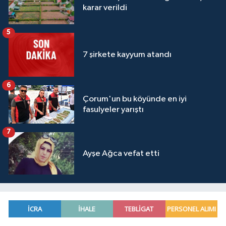
karar verildi
5
7 şirkete kayyum atandı
6
Çorum'un bu köyünde en iyi
fasulyeler yarıştı
7
Ayşe Ağca vefat etti