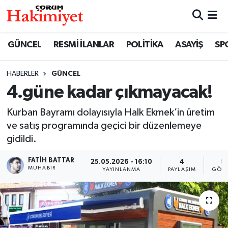
SPOR
Nöbetçi Eczaneler
GÜNCEL
RESMİ İLANLAR
POLİTİKA
ASAYİŞ
SP
POLİTİKA
Hava Durumu
HABERLER
GÜNCEL
4.güne kadar çıkmayacak!
SAĞLIK
Çorum Namaz Vakitleri
Kurban Bayramı dolayısıyla Halk Ekmek’in üretim
ASAYİŞ
Trafik Durumu
ve satış programında geçici bir düzenlemeye
gidildi.
EKONOMİ
Süper Lig Puan Durumu ve Fikstür
FATIH BATTAR
25.05.2026 - 16:10
4
8
GÜNCEL
Tüm Manşetler
MUHABIR
YAYINLANMA
PAYLAŞIM
GÖST
AKTÜEL
Son Dakika Haberleri
EĞİTİM
Haber Arşivi