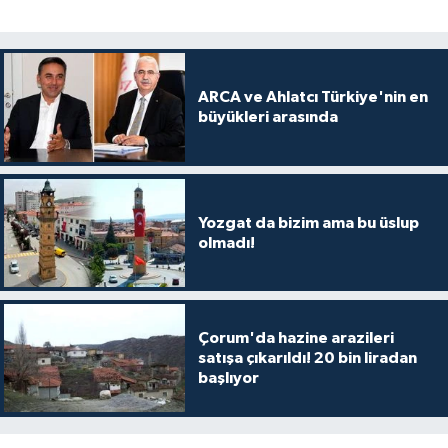
ARCA ve Ahlatcı Türkiye'nin en
büyükleri arasında
Yozgat da bizim ama bu üslup
olmadı!
Çorum'da hazine arazileri
satışa çıkarıldı! 20 bin liradan
başlıyor