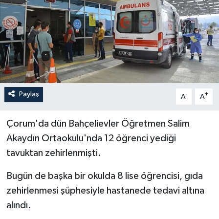
İLÇELER
OTOPARK
TEKNOLOJİ
Paylaş
-
+
A
A
Çorum'da dün Bahçelievler Öğretmen Salim
Akaydın Ortaokulu'nda 12 öğrenci yediği
tavuktan zehirlenmişti.
Bugün de başka bir okulda 8 lise öğrencisi, gıda
zehirlenmesi şüphesiyle hastanede tedavi altına
alındı.