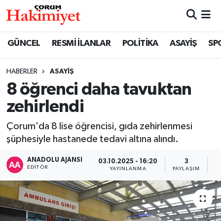
SPOR
Nöbetçi Eczaneler
GÜNCEL
RESMİ İLANLAR
POLİTİKA
ASAYİŞ
SP
POLİTİKA
Hava Durumu
HABERLER
ASAYİŞ
8 öğrenci daha tavuktan
SAĞLIK
Çorum Namaz Vakitleri
zehirlendi
ASAYİŞ
Trafik Durumu
Çorum'da 8 lise öğrencisi, gıda zehirlenmesi
EKONOMİ
Süper Lig Puan Durumu ve Fikstür
şüphesiyle hastanede tedavi altına alındı.
ANADOLU AJANSI
03.10.2025 - 16:20
3
GÜNCEL
Tüm Manşetler
EDITÖR
YAYINLANMA
PAYLAŞIM
G
AKTÜEL
Son Dakika Haberleri
EĞİTİM
Haber Arşivi