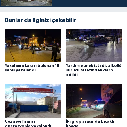
Bunlar da ilginizi çekebilir
Yakalama kararı bulunan 19
Yardım etmek istedi, alkollü
şahıs yakalandı
sürücü tarafından darp
edildi
Cezaevi firarisi
İki grup arasında bıçaklı
operasyonla yakalandı
kavga