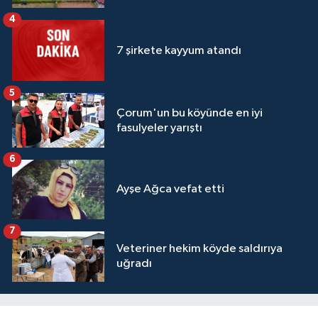
4
7 şirkete kayyum atandı
5
Çorum'un bu köyünde en iyi
fasulyeler yarıştı
6
Ayşe Ağca vefat etti
7
Veteriner hekim köyde saldırıya
uğradı