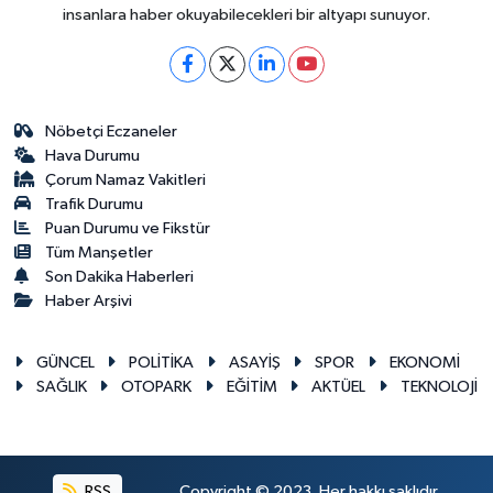
insanlara haber okuyabilecekleri bir altyapı sunuyor.
Nöbetçi Eczaneler
Hava Durumu
Çorum Namaz Vakitleri
Trafik Durumu
Puan Durumu ve Fikstür
Tüm Manşetler
Son Dakika Haberleri
Haber Arşivi
GÜNCEL
POLİTİKA
ASAYİŞ
SPOR
EKONOMİ
SAĞLIK
OTOPARK
EĞİTİM
AKTÜEL
TEKNOLOJİ
RSS
Copyright © 2023. Her hakkı saklıdır.