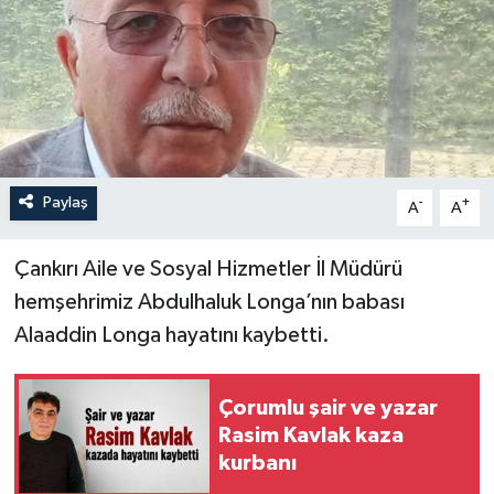
İLÇELER
OTOPARK
TEKNOLOJİ
Paylaş
-
+
A
A
Çankırı Aile ve Sosyal Hizmetler İl Müdürü
hemşehrimiz Abdulhaluk Longa’nın babası
Alaaddin Longa hayatını kaybetti.
Çorumlu şair ve yazar
Rasim Kavlak kaza
kurbanı