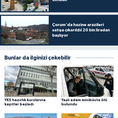
Çorum'da hazine arazileri
satışa çıkarıldı! 20 bin liradan
başlıyor
Bunlar da ilginizi çekebilir
YKS hazırlık kurslarına
Yaşlı adam minibüste ölü
kayıtlar başladı
bulundu