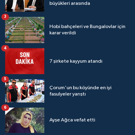
büyükleri arasında
3
Hobi bahçeleri ve Bungalovlar için
karar verildi
4
7 şirkete kayyum atandı
5
Çorum'un bu köyünde en iyi
fasulyeler yarıştı
6
Ayşe Ağca vefat etti