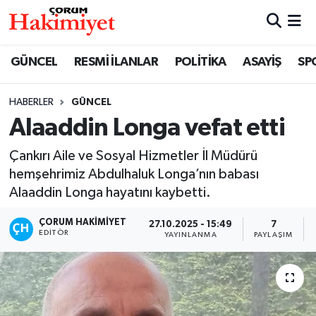
SPOR
Nöbetçi Eczaneler
GÜNCEL
RESMİ İLANLAR
POLİTİKA
ASAYİŞ
SP
POLİTİKA
Hava Durumu
HABERLER
GÜNCEL
Alaaddin Longa vefat etti
SAĞLIK
Çorum Namaz Vakitleri
Çankırı Aile ve Sosyal Hizmetler İl Müdürü
ASAYİŞ
Trafik Durumu
hemşehrimiz Abdulhaluk Longa’nın babası
Alaaddin Longa hayatını kaybetti.
EKONOMİ
Süper Lig Puan Durumu ve Fikstür
ÇORUM HAKIMIYET
27.10.2025 - 15:49
7
GÜNCEL
Tüm Manşetler
EDITÖR
YAYINLANMA
PAYLAŞIM
AKTÜEL
Son Dakika Haberleri
EĞİTİM
Haber Arşivi