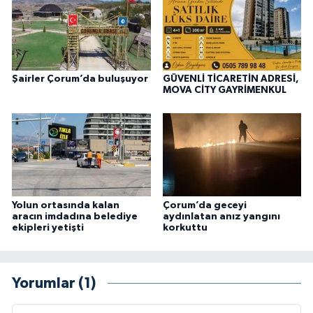
Şairler Çorum’da buluşuyor
GÜVENLİ TİCARETİN ADRESİ,
MOVA CİTY GAYRİMENKUL
Yolun ortasında kalan
Çorum’da geceyi
aracın imdadına belediye
aydınlatan anız yangını
ekipleri yetişti
korkuttu
Yorumlar (1)