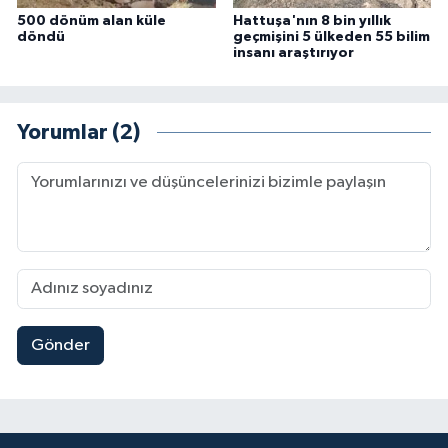
500 dönüm alan küle
Hattuşa'nın 8 bin yıllık
döndü
geçmişini 5 ülkeden 55 bilim
insanı araştırıyor
Yorumlar (2)
Gönder