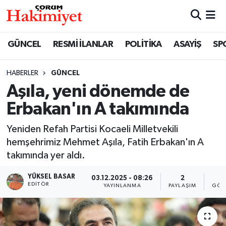
SPOR
Nöbetçi Eczaneler
GÜNCEL
RESMİ İLANLAR
POLİTİKA
ASAYİŞ
SP
POLİTİKA
Hava Durumu
HABERLER
GÜNCEL
Aşıla, yeni dönemde de
SAĞLIK
Çorum Namaz Vakitleri
Erbakan'ın A takımında
ASAYİŞ
Trafik Durumu
Yeniden Refah Partisi Kocaeli Milletvekili
EKONOMİ
Süper Lig Puan Durumu ve Fikstür
hemşehrimiz Mehmet Aşıla, Fatih Erbakan'ın A
takımında yer aldı.
GÜNCEL
Tüm Manşetler
YÜKSEL BASAR
03.12.2025 - 08:26
2
5
EDITÖR
YAYINLANMA
PAYLAŞIM
GÖS
AKTÜEL
Son Dakika Haberleri
EĞİTİM
Haber Arşivi