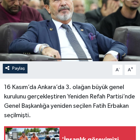
İLÇELER
OTOPARK
TEKNOLOJİ
Paylaş
-
+
A
A
16 Kasım’da Ankara’da 3. olağan büyük genel
kurulunu gerçekleştiren Yeniden Refah Partisi’nde
Genel Başkanlığa yeniden seçilen Fatih Erbakan
seçilmişti.
'İnsanlık görevimizi