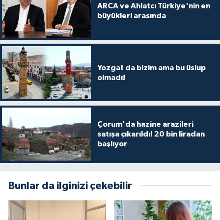
ARCA ve Ahlatcı Türkiye'nin en
büyükleri arasında
Yozgat da bizim ama bu üslup
olmadı!
Çorum'da hazine arazileri
satışa çıkarıldı! 20 bin liradan
başlıyor
Bunlar da ilginizi çekebilir