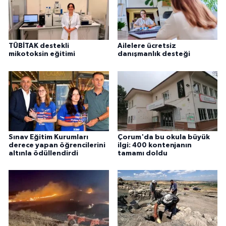
TÜBİTAK destekli
Ailelere ücretsiz
mikotoksin eğitimi
danışmanlık desteği
Sınav Eğitim Kurumları
Çorum'da bu okula büyük
derece yapan öğrencilerini
ilgi: 400 kontenjanın
altınla ödüllendirdi
tamamı doldu