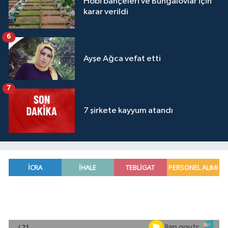
Hobi bahçeleri ve Bungalovlar için
karar verildi
6
Ayşe Ağca vefat etti
7
7 şirkete kayyum atandı