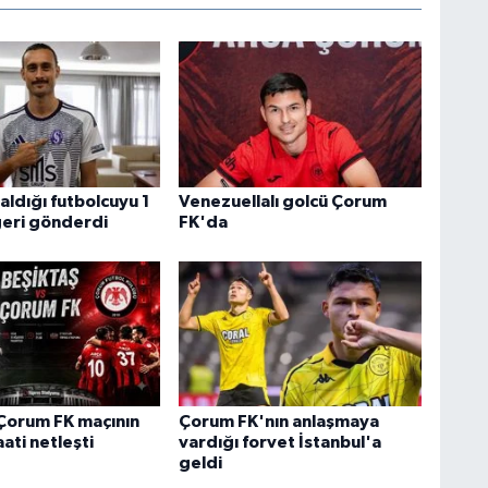
aldığı futbolcuyu 1
Venezuellalı golcü Çorum
geri gönderdi
FK'da
Çorum FK maçının
Çorum FK'nın anlaşmaya
ati netleşti
vardığı forvet İstanbul'a
geldi