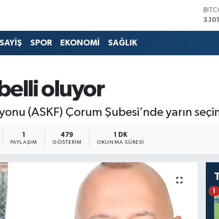
BIT
3.10
DOL
47,
SAYİŞ
SPOR
EKONOMİ
SAĞLIK
EUR
55,
STER
64,4
elli oluyor
GRA
666
BİST
yonu (ASKF) Çorum Şubesi’nde yarın seçi
13.7
1
479
1 DK
PAYLAŞIM
GÖSTERIM
OKUNMA SÜRESI
1