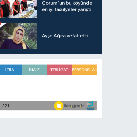
Çorum'un bu köyünde
en iyi fasulyeler yarıştı
Ayşe Ağca vefat etti