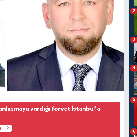
2
3
4
5
anlaşmaya vardığı forvet İstanbul'a
e
6