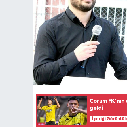
İLÇELER
OTOPARK
TEKNOLOJİ
Çorum FK'nın 
geldi
İçeriği Görüntül