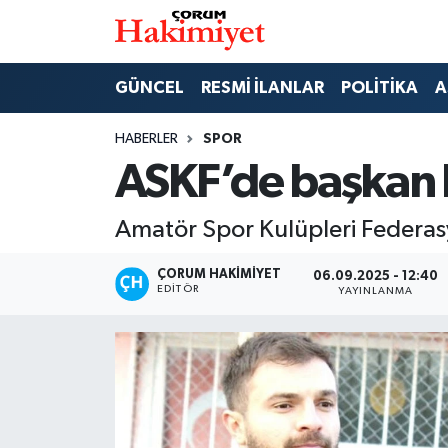
SPOR
Nöbetçi Eczaneler
GÜNCEL
RESMİ İLANLAR
POLİTİKA
A
POLİTİKA
Hava Durumu
HABERLER
SPOR
ASKF’de başkan b
SAĞLIK
Çorum Namaz Vakitleri
Amatör Spor Kulüpleri Federas
ASAYİŞ
Trafik Durumu
ÇORUM HAKIMIYET
06.09.2025 - 12:40
EKONOMİ
Süper Lig Puan Durumu ve Fikstür
EDITÖR
YAYINLANMA
GÜNCEL
Tüm Manşetler
AKTÜEL
Son Dakika Haberleri
EĞİTİM
Haber Arşivi