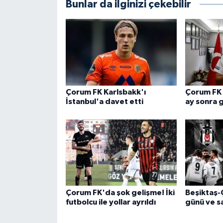
Bunlar da ilginizi çekebilir
Çorum FK Karlsbakk'ı
Çorum FK 
İstanbul'a davet etti
ay sonra 
Çorum FK'da şok gelişme! İki
Beşiktaş-
futbolcu ile yollar ayrıldı
günü ve sa