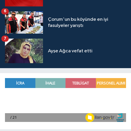
6
Çorum'un bu köyünde en iyi
fasulyeler yarıştı
7
Ayşe Ağca vefat etti