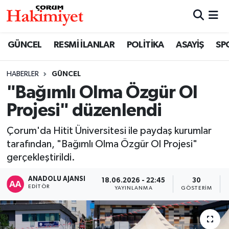
SPOR
Nöbetçi Eczaneler
GÜNCEL
RESMİ İLANLAR
POLİTİKA
ASAYİŞ
SP
POLİTİKA
Hava Durumu
HABERLER
GÜNCEL
"Bağımlı Olma Özgür Ol
SAĞLIK
Çorum Namaz Vakitleri
Projesi" düzenlendi
ASAYİŞ
Trafik Durumu
Çorum'da Hitit Üniversitesi ile paydaş kurumlar
EKONOMİ
Süper Lig Puan Durumu ve Fikstür
tarafından, "Bağımlı Olma Özgür Ol Projesi"
gerçekleştirildi.
GÜNCEL
Tüm Manşetler
ANADOLU AJANSI
18.06.2026 - 22:45
30
EDITÖR
YAYINLANMA
GÖSTERIM
AKTÜEL
Son Dakika Haberleri
EĞİTİM
Haber Arşivi