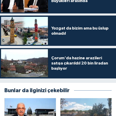
büyükleri arasında
Yozgat da bizim ama bu üslup
olmadı!
Çorum'da hazine arazileri
satışa çıkarıldı! 20 bin liradan
başlıyor
Bunlar da ilginizi çekebilir