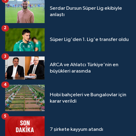
Serdar Dursun Süper Lig ekibiyle
anlaştı
2
Süper Lig'den 1. Lig'e transfer oldu
3
ARCA ve Ahlatcı Türkiye'nin en
büyükleri arasında
4
Hobi bahçeleri ve Bungalovlar için
karar verildi
5
7 şirkete kayyum atandı