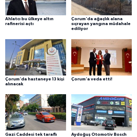
Ahlatcı bu ülkeye altın
Çorum'da ağaçlık alana
rafinerisi açtı
sıçrayan yangına müdahale
ediliyor
Çorum'da hastaneye 13 kişi
Çorum'a veda etti!
alınacak
Gazi Caddesi tek taraflı
Aydoğuş Otomotiv Bosch