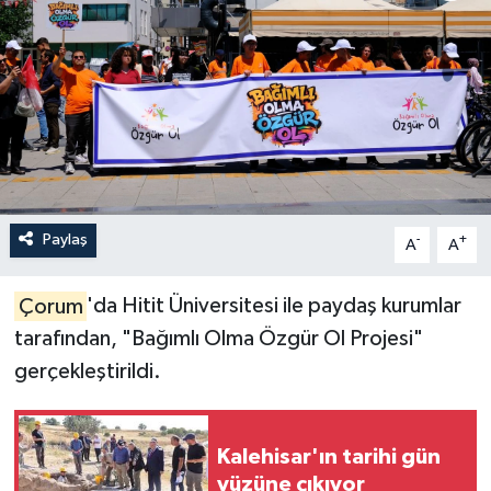
İLÇELER
OTOPARK
TEKNOLOJİ
Paylaş
-
+
A
A
Çorum
'da Hitit Üniversitesi ile paydaş kurumlar
tarafından, "Bağımlı Olma Özgür Ol Projesi"
gerçekleştirildi.
Kalehisar'ın tarihi gün
yüzüne çıkıyor