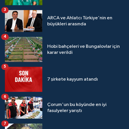
3
ARCA ve Ahlatcı Türkiye'nin en
büyükleri arasında
4
Hobi bahçeleri ve Bungalovlar için
karar verildi
5
7 şirkete kayyum atandı
6
Çorum'un bu köyünde en iyi
fasulyeler yarıştı
7