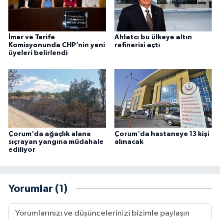
İmar ve Tarife
Ahlatcı bu ülkeye altın
Komisyonunda CHP’nin yeni
rafinerisi açtı
üyeleri belirlendi
Çorum'da ağaçlık alana
Çorum'da hastaneye 13 kişi
sıçrayan yangına müdahale
alınacak
ediliyor
Yorumlar (1)