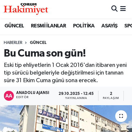
SPOR
Nöbetçi Eczaneler
GÜNCEL
RESMİ İLANLAR
POLİTİKA
ASAYİŞ
SP
POLİTİKA
Hava Durumu
HABERLER
GÜNCEL
Bu Cuma son gün!
SAĞLIK
Çorum Namaz Vakitleri
Eski tip ehliyetlerin 1 Ocak 2016'dan itibaren yeni
ASAYİŞ
Trafik Durumu
tip sürücü belgeleriyle değiştirilmesi için tanınan
süre 31 Ekim Cuma günü sona erecek.
EKONOMİ
Süper Lig Puan Durumu ve Fikstür
ANADOLU AJANSI
29.10.2025 - 12:45
2
GÜNCEL
Tüm Manşetler
EDITÖR
YAYINLANMA
PAYLAŞIM
G
AKTÜEL
Son Dakika Haberleri
EĞİTİM
Haber Arşivi