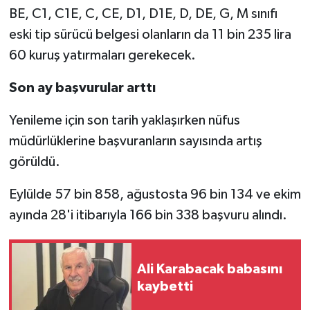
BE, C1, C1E, C, CE, D1, D1E, D, DE, G, M sınıfı
eski tip sürücü belgesi olanların da 11 bin 235 lira
60 kuruş yatırmaları gerekecek.
Son ay başvurular arttı
Yenileme için son tarih yaklaşırken nüfus
müdürlüklerine başvuranların sayısında artış
görüldü.
Eylülde 57 bin 858, ağustosta 96 bin 134 ve ekim
ayında 28'i itibarıyla 166 bin 338 başvuru alındı.
Ali Karabacak babasını
kaybetti