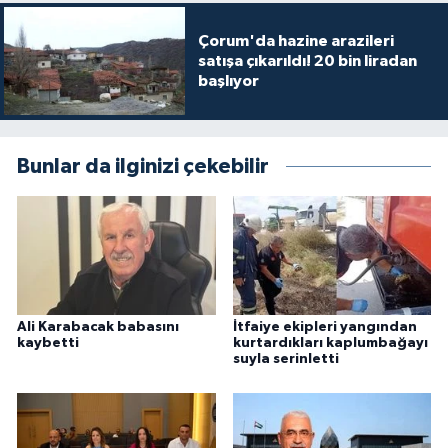
Çorum'da hazine arazileri
satışa çıkarıldı! 20 bin liradan
başlıyor
Bunlar da ilginizi çekebilir
Ali Karabacak babasını
İtfaiye ekipleri yangından
kaybetti
kurtardıkları kaplumbağayı
suyla serinletti