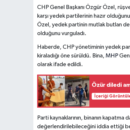
CHP Genel Başkanı Özgür Özel, rüşvet 
karşı yedek partilerinin hazır olduğunu 
Özel, yedek partinin mutlak butlan değ
olduğunu vurguladı.
Haberde, CHP yönetiminin yedek parti
kiraladığı öne sürüldü. Bina,
MHP
Gene
olarak ifade edildi.
Özür diledi am
İçeriği Görüntül
Parti kaynaklarının, binanın kapatma da
değerlendirilebileceğini iddia ettiği bel