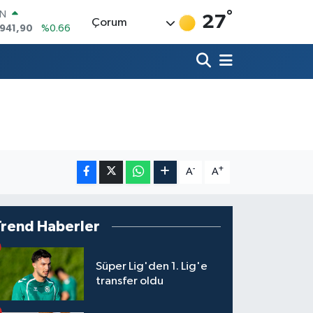
°
R
27
Çorum
86
%0.06
00
%0.1
İN
38
%0.21
ALTIN
23
%0.39
00
3
%0
IN
.941,90
%0.66
-
+
A
A
Trend Haberler
Süper Lig'den 1. Lig'e
transfer oldu