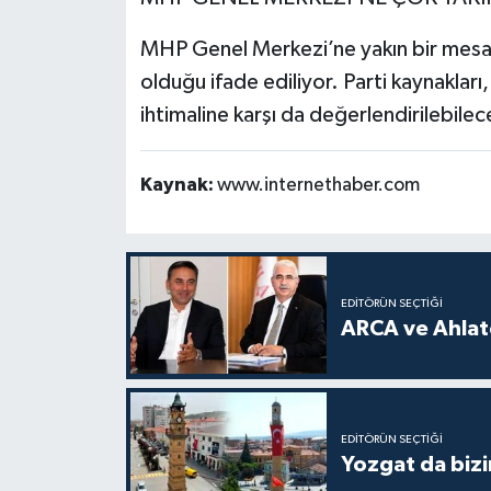
MHP Genel Merkezi’ne yakın bir mesafe
olduğu ifade ediliyor. Parti kaynaklar
ihtimaline karşı da değerlendirilebilece
Kaynak:
www.internethaber.com
EDITÖRÜN SEÇTIĞI
ARCA ve Ahlatc
EDITÖRÜN SEÇTIĞI
Yozgat da bizi