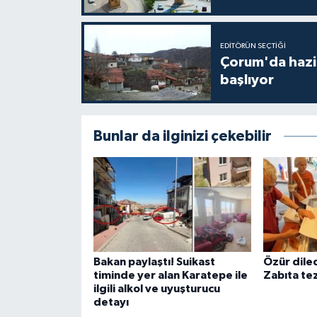
EDITÖRÜN SEÇTIĞI
Çorum'da hazine
başlıyor
Bunlar da ilginizi çekebilir
Bakan paylaştı! Suikast
Özür dile
timinde yer alan Karatepe ile
Zabıta tez
ilgili alkol ve uyuşturucu
detayı