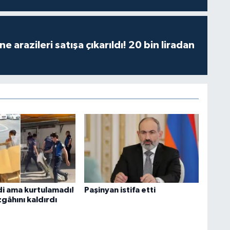
 arazileri satışa çıkarıldı! 20 bin liradan
di ama kurtulamadı!
Paşinyan istifa etti
gâhını kaldırdı