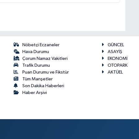
Nöbetçi Eczaneler
GÜNCEL
Hava Durumu
ASAYİŞ
Çorum Namaz Vakitleri
EKONOMİ
Trafik Durumu
OTOPARK
Puan Durumu ve Fikstür
AKTÜEL
Tüm Manşetler
Son Dakika Haberleri
Haber Arşivi