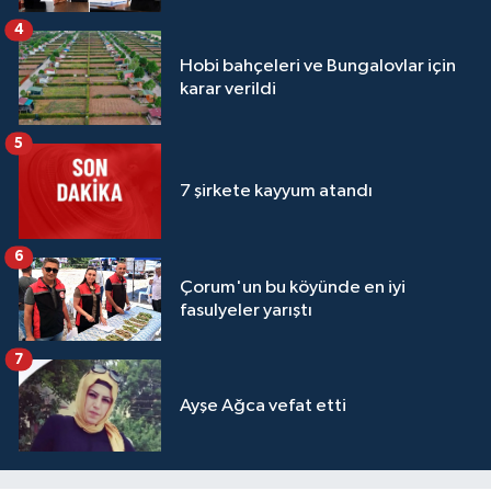
4
Hobi bahçeleri ve Bungalovlar için
karar verildi
5
7 şirkete kayyum atandı
6
Çorum'un bu köyünde en iyi
fasulyeler yarıştı
7
Ayşe Ağca vefat etti