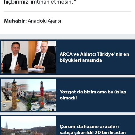
hiçbirimizi imtihan etmesin."
Muhabir:
Anadolu Ajansı
ARCA ve Ahlatcı Türkiye'nin en
büyükleri arasında
Yozgat da bizim ama bu üslup
olmadı!
Çorum'da hazine arazileri
satışa çıkarıldı! 20 bin liradan