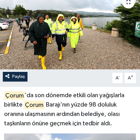
İLÇELER
OTOPARK
TEKNOLOJİ
Paylaş
-
+
A
A
Çorum
'da son dönemde etkili olan yağışlarla
birlikte
Çorum
Barajı'nın yüzde 98 doluluk
oranına ulaşmasının ardından belediye, olası
taşkınların önüne geçmek için tedbir aldı.