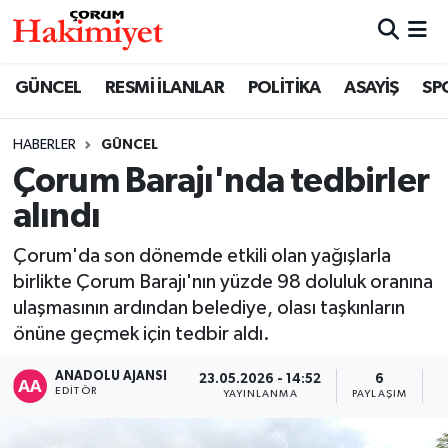
SPOR
Nöbetçi Eczaneler
GÜNCEL
RESMİ İLANLAR
POLİTİKA
ASAYİŞ
SP
POLİTİKA
Hava Durumu
HABERLER
GÜNCEL
Çorum Barajı'nda tedbirler
SAĞLIK
Çorum Namaz Vakitleri
alındı
ASAYİŞ
Trafik Durumu
Çorum'da son dönemde etkili olan yağışlarla
EKONOMİ
Süper Lig Puan Durumu ve Fikstür
birlikte Çorum Barajı'nın yüzde 98 doluluk oranına
ulaşmasının ardından belediye, olası taşkınların
GÜNCEL
Tüm Manşetler
önüne geçmek için tedbir aldı.
ANADOLU AJANSI
23.05.2026 - 14:52
6
AKTÜEL
Son Dakika Haberleri
EDITÖR
YAYINLANMA
PAYLAŞIM
G
EĞİTİM
Haber Arşivi