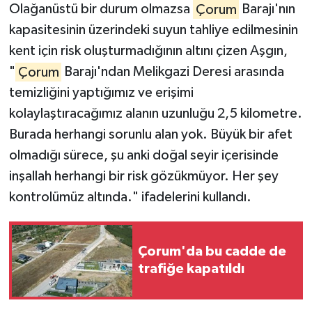
Olağanüstü bir durum olmazsa
Çorum
Barajı'nın
kapasitesinin üzerindeki suyun tahliye edilmesinin
kent için risk oluşturmadığının altını çizen Aşgın,
"
Çorum
Barajı'ndan Melikgazi Deresi arasında
temizliğini yaptığımız ve erişimi
kolaylaştıracağımız alanın uzunluğu 2,5 kilometre.
Burada herhangi sorunlu alan yok. Büyük bir afet
olmadığı sürece, şu anki doğal seyir içerisinde
inşallah herhangi bir risk gözükmüyor. Her şey
kontrolümüz altında." ifadelerini kullandı.
Çorum'da bu cadde de
trafiğe kapatıldı