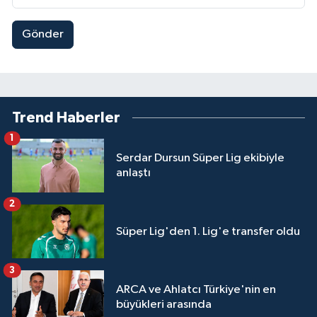
Gönder
Trend Haberler
1
Serdar Dursun Süper Lig ekibiyle
anlaştı
2
Süper Lig'den 1. Lig'e transfer oldu
3
ARCA ve Ahlatcı Türkiye'nin en
büyükleri arasında