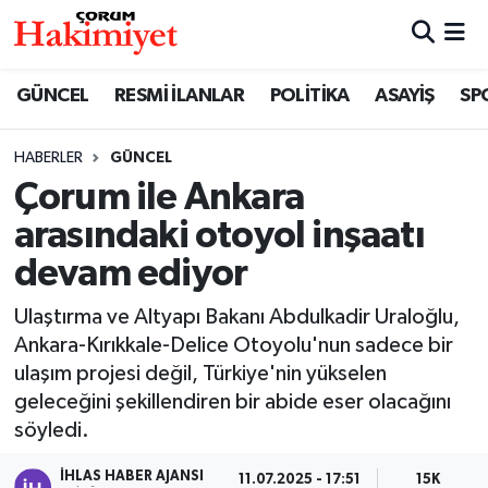
SPOR
Nöbetçi Eczaneler
GÜNCEL
RESMİ İLANLAR
POLİTİKA
ASAYİŞ
SP
POLİTİKA
Hava Durumu
HABERLER
GÜNCEL
Çorum ile Ankara
SAĞLIK
Çorum Namaz Vakitleri
arasındaki otoyol inşaatı
ASAYİŞ
Trafik Durumu
devam ediyor
EKONOMİ
Süper Lig Puan Durumu ve Fikstür
Ulaştırma ve Altyapı Bakanı Abdulkadir Uraloğlu,
Ankara-Kırıkkale-Delice Otoyolu'nun sadece bir
GÜNCEL
Tüm Manşetler
ulaşım projesi değil, Türkiye'nin yükselen
geleceğini şekillendiren bir abide eser olacağını
AKTÜEL
Son Dakika Haberleri
söyledi.
EĞİTİM
Haber Arşivi
İHLAS HABER AJANSI
11.07.2025 - 17:51
15K