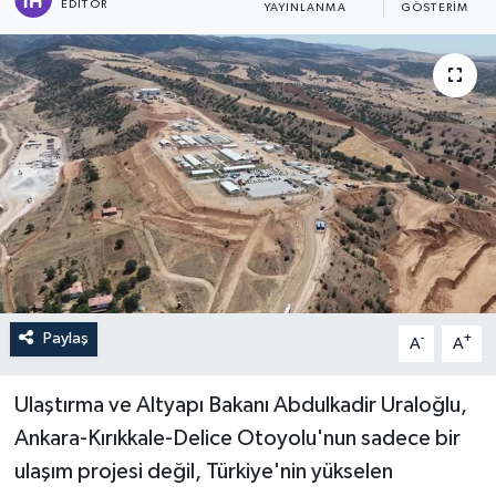
EDITÖR
YAYINLANMA
GÖSTERIM
İLÇELER
OTOPARK
TEKNOLOJİ
Paylaş
-
+
A
A
Ulaştırma ve Altyapı Bakanı Abdulkadir Uraloğlu,
Ankara-Kırıkkale-Delice Otoyolu'nun sadece bir
ulaşım projesi değil, Türkiye'nin yükselen