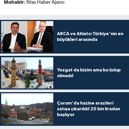
Muhabir:
İhlas Haber Ajansı
ARCA ve Ahlatcı Türkiye'nin en
büyükleri arasında
Yozgat da bizim ama bu üslup
olmadı!
Çorum'da hazine arazileri
satışa çıkarıldı! 20 bin liradan
başlıyor