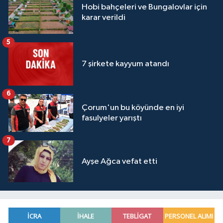
Hobi bahçeleri ve Bungalovlar için
karar verildi
5
7 şirkete kayyum atandı
6
Çorum'un bu köyünde en iyi
fasulyeler yarıştı
7
Ayşe Ağca vefat etti