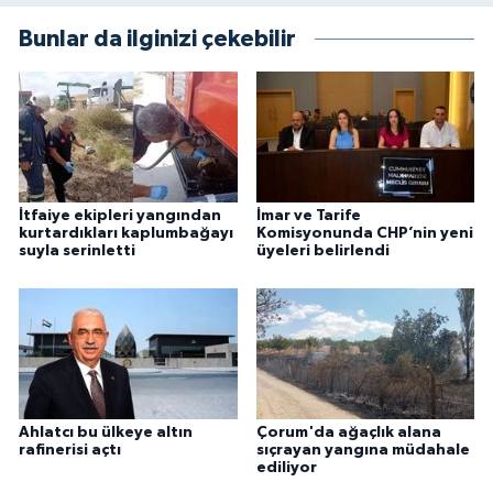
Bunlar da ilginizi çekebilir
İtfaiye ekipleri yangından
İmar ve Tarife
kurtardıkları kaplumbağayı
Komisyonunda CHP’nin yeni
suyla serinletti
üyeleri belirlendi
Ahlatcı bu ülkeye altın
Çorum'da ağaçlık alana
rafinerisi açtı
sıçrayan yangına müdahale
ediliyor