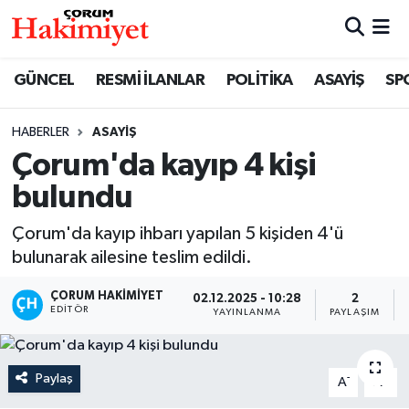
SPOR
Nöbetçi Eczaneler
GÜNCEL
RESMİ İLANLAR
POLİTİKA
ASAYİŞ
SP
POLİTİKA
Hava Durumu
HABERLER
ASAYİŞ
Çorum'da kayıp 4 kişi
SAĞLIK
Çorum Namaz Vakitleri
bulundu
ASAYİŞ
Trafik Durumu
Çorum'da kayıp ihbarı yapılan 5 kişiden 4'ü
EKONOMİ
Süper Lig Puan Durumu ve Fikstür
bulunarak ailesine teslim edildi.
ÇORUM HAKIMIYET
02.12.2025 - 10:28
2
GÜNCEL
Tüm Manşetler
EDITÖR
YAYINLANMA
PAYLAŞIM
AKTÜEL
Son Dakika Haberleri
Paylaş
-
+
A
A
EĞİTİM
Haber Arşivi