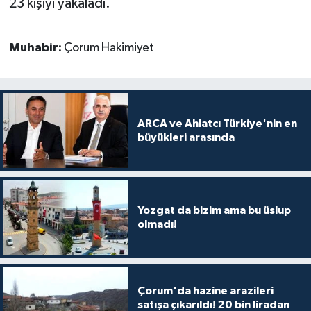
23 kişiyi yakaladı.
Muhabir:
Çorum Hakimiyet
ARCA ve Ahlatcı Türkiye'nin en
büyükleri arasında
Yozgat da bizim ama bu üslup
olmadı!
Çorum'da hazine arazileri
satışa çıkarıldı! 20 bin liradan