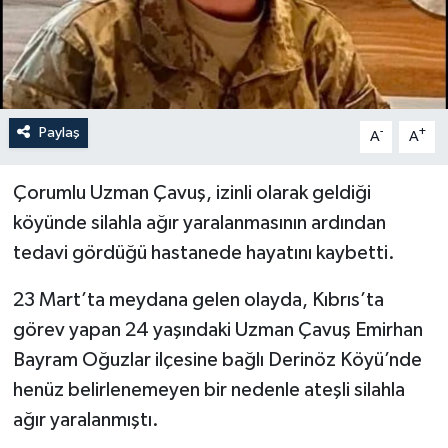
İLÇELER
OTOPARK
Paylaş
-
+
TEKNOLOJİ
A
A
Çorumlu Uzman Çavuş, izinli olarak geldiği
köyünde silahla ağır yaralanmasının ardından
tedavi gördüğü hastanede hayatını kaybetti.
23 Mart’ta meydana gelen olayda, Kıbrıs’ta
görev yapan 24 yaşındaki Uzman Çavuş Emirhan
Bayram Oğuzlar ilçesine bağlı Derinöz Köyü’nde
henüz belirlenemeyen bir nedenle ateşli silahla
ağır yaralanmıştı.