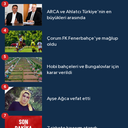
3
ARCA ve Ahlatcı Türkiye'nin en
büyükleri arasında
4
Çorum FK Fenerbahçe'ye mağlup
oldu
5
Hobi bahçeleri ve Bungalovlar için
karar verildi
6
Ayşe Ağca vefat etti
7