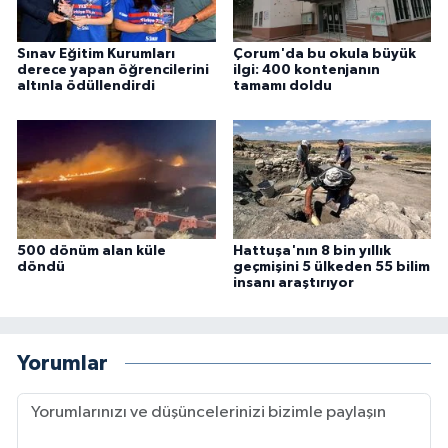
Sınav Eğitim Kurumları
Çorum'da bu okula büyük
derece yapan öğrencilerini
ilgi: 400 kontenjanın
altınla ödüllendirdi
tamamı doldu
500 dönüm alan küle
Hattuşa'nın 8 bin yıllık
döndü
geçmişini 5 ülkeden 55 bilim
insanı araştırıyor
Yorumlar