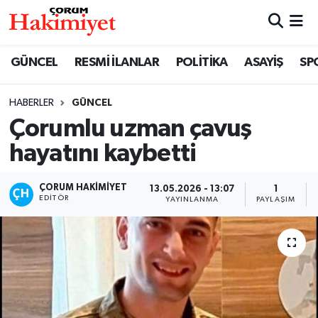
SPOR
Nöbetçi Eczaneler
GÜNCEL
RESMİ İLANLAR
POLİTİKA
ASAYİŞ
SP
POLİTİKA
Hava Durumu
HABERLER
GÜNCEL
Çorumlu uzman çavuş
SAĞLIK
Çorum Namaz Vakitleri
hayatını kaybetti
ASAYİŞ
Trafik Durumu
ÇORUM HAKIMIYET
13.05.2026 - 13:07
1
EKONOMİ
Süper Lig Puan Durumu ve Fikstür
EDITÖR
YAYINLANMA
PAYLAŞIM
GÜNCEL
Tüm Manşetler
AKTÜEL
Son Dakika Haberleri
EĞİTİM
Haber Arşivi