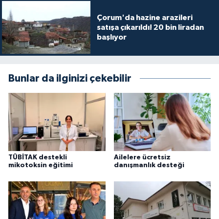
Çorum'da hazine arazileri
satışa çıkarıldı! 20 bin liradan
başlıyor
Bunlar da ilginizi çekebilir
TÜBİTAK destekli
Ailelere ücretsiz
mikotoksin eğitimi
danışmanlık desteği